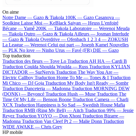
On aime
Notre Dame —
Gazo & Tiakola
100K —
Gazo
Casanova —
Soolking
Laisse Moi —
KeBlack
Saiyan —
Heuss L'enfoiré
Bécane —
Yamê
200K —
Tiakola
Laboratoire —
Werenoi
Meuda
—
Tiakola
Outro —
Gazo & Tiakola
Ailleurs —
Josman
Interlude
—
Gazo & Tiakola
Overdrive —
Ofenbach
1 2 3 4 —
ZOKUSH
La League —
Werenoi
Celui qui part —
Joseph Kamel
Nouvelles
—
PLK
No love —
Ninho
Urus —
Favé (FR)
DIE —
Gazo
Top traduction
Traduction des fleurs —
Tove Lo
Traduction AH HA —
Cardi B
Traduction Coulda Shoulda Woulda —
Russ
Traduction KYLIAN
DICTADOR —
SurNervis
Traduction The Way You Are —
Electric Callboy
Traduction Home To Me —
Tones & I
Traduction
Mi Chico —
DJ Goja
Traduction My Body Isn't Ready —
Sombr
Traduction Danceteria —
Madonna
Traduction MORNING DEW
(DONK) —
Beyoncé
Traduction Hush —
Muse
Traduction The
Time Of My Life —
Benson Boone
Traduction Camera —
Charli
XCX
Traduction Happiness is So Sad —
Swedish House Mafia
Traduction RMB (Ring My Bell) —
Aitch
Traduction 99% —
Jessie
Reyez
Traduction YOYO —
Don Xhoni
Traduction Bizarre —
Madonna
Traduction Van Cleef Pt 2 —
Malie Donn
Traduction
WIDE AWAKE —
Chris Grey
HP mobile