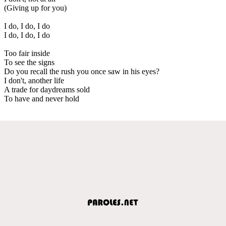
(Giving up for you)
I do, I do, I do
I do, I do, I do
Too fair inside
To see the signs
Do you recall the rush you once saw in his eyes?
I don't, another life
A trade for daydreams sold
To have and never hold