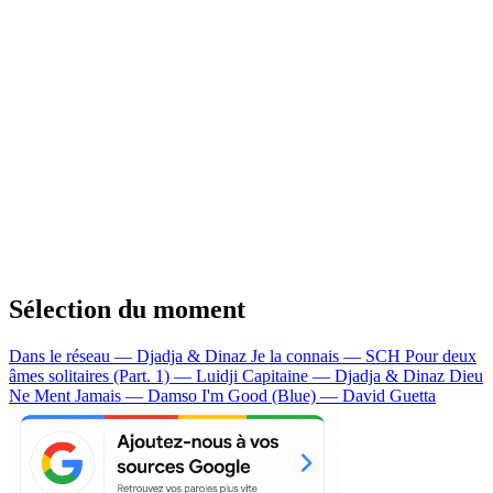
Sélection du moment
Dans le réseau — Djadja & Dinaz
Je la connais — SCH
Pour deux
âmes solitaires (Part. 1) — Luidji
Capitaine — Djadja & Dinaz
Dieu
Ne Ment Jamais — Damso
I'm Good (Blue) — David Guetta