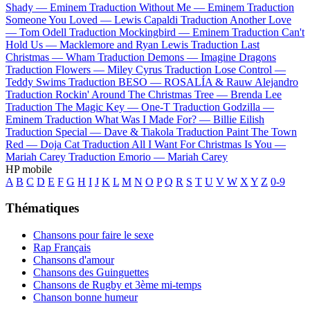
Shady —
Eminem
Traduction Without Me —
Eminem
Traduction
Someone You Loved —
Lewis Capaldi
Traduction Another Love
—
Tom Odell
Traduction Mockingbird —
Eminem
Traduction Can't
Hold Us —
Macklemore and Ryan Lewis
Traduction Last
Christmas —
Wham
Traduction Demons —
Imagine Dragons
Traduction Flowers —
Miley Cyrus
Traduction Lose Control —
Teddy Swims
Traduction BESO —
ROSALÍA & Rauw Alejandro
Traduction Rockin' Around The Christmas Tree —
Brenda Lee
Traduction The Magic Key —
One-T
Traduction Godzilla —
Eminem
Traduction What Was I Made For? —
Billie Eilish
Traduction Special —
Dave & Tiakola
Traduction Paint The Town
Red —
Doja Cat
Traduction All I Want For Christmas Is You —
Mariah Carey
Traduction Emorio —
Mariah Carey
HP mobile
A
B
C
D
E
F
G
H
I
J
K
L
M
N
O
P
Q
R
S
T
U
V
W
X
Y
Z
0-9
Thématiques
Chansons pour faire le sexe
Rap Français
Chansons d'amour
Chansons des Guinguettes
Chansons de Rugby et 3ème mi-temps
Chanson bonne humeur