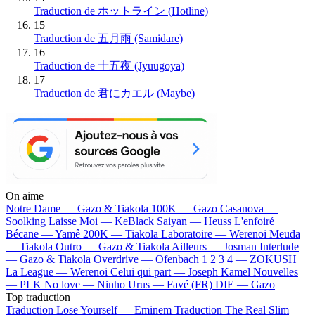
Traduction de ホットライン (Hotline)
15
Traduction de 五月雨 (Samidare)
16
Traduction de 十五夜 (Jyuugoya)
17
Traduction de 君にカエル (Maybe)
On aime
Notre Dame —
Gazo & Tiakola
100K —
Gazo
Casanova —
Soolking
Laisse Moi —
KeBlack
Saiyan —
Heuss L'enfoiré
Bécane —
Yamê
200K —
Tiakola
Laboratoire —
Werenoi
Meuda
—
Tiakola
Outro —
Gazo & Tiakola
Ailleurs —
Josman
Interlude
—
Gazo & Tiakola
Overdrive —
Ofenbach
1 2 3 4 —
ZOKUSH
La League —
Werenoi
Celui qui part —
Joseph Kamel
Nouvelles
—
PLK
No love —
Ninho
Urus —
Favé (FR)
DIE —
Gazo
Top traduction
Traduction Lose Yourself —
Eminem
Traduction The Real Slim