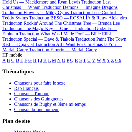
Hold Us —
Macklemore and Ryan Lewis
Traduction Last
Christmas —
Wham
Traduction Demons —
Imagine Dragons
Traduction Flowers —
Miley Cyrus
Traduction Lose Control —
Teddy Swims
Traduction BESO —
ROSALÍA & Rauw Alejandro
Traduction Rockin' Around The Christmas Tree —
Brenda Lee
Traduction The Magic Key —
One-T
Traduction Godzilla —
Eminem
Traduction What Was I Made For? —
Billie Eilish
Traduction Special —
Dave & Tiakola
Traduction Paint The Town
Red —
Doja Cat
Traduction All I Want For Christmas Is You —
Mariah Carey
Traduction Emorio —
Mariah Carey
HP mobile
A
B
C
D
E
F
G
H
I
J
K
L
M
N
O
P
Q
R
S
T
U
V
W
X
Y
Z
0-9
Thématiques
Chansons pour faire le sexe
Rap Français
Chansons d'amour
Chansons des Guinguettes
Chansons de Rugby et 3ème mi-temps
Chanson bonne humeur
Plan de site