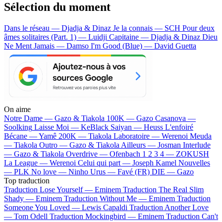
Sélection du moment
Dans le réseau — Djadja & Dinaz
Je la connais — SCH
Pour deux
âmes solitaires (Part. 1) — Luidji
Capitaine — Djadja & Dinaz
Dieu
Ne Ment Jamais — Damso
I'm Good (Blue) — David Guetta
On aime
Notre Dame —
Gazo & Tiakola
100K —
Gazo
Casanova —
Soolking
Laisse Moi —
KeBlack
Saiyan —
Heuss L'enfoiré
Bécane —
Yamê
200K —
Tiakola
Laboratoire —
Werenoi
Meuda
—
Tiakola
Outro —
Gazo & Tiakola
Ailleurs —
Josman
Interlude
—
Gazo & Tiakola
Overdrive —
Ofenbach
1 2 3 4 —
ZOKUSH
La League —
Werenoi
Celui qui part —
Joseph Kamel
Nouvelles
—
PLK
No love —
Ninho
Urus —
Favé (FR)
DIE —
Gazo
Top traduction
Traduction Lose Yourself —
Eminem
Traduction The Real Slim
Shady —
Eminem
Traduction Without Me —
Eminem
Traduction
Someone You Loved —
Lewis Capaldi
Traduction Another Love
—
Tom Odell
Traduction Mockingbird —
Eminem
Traduction Can't