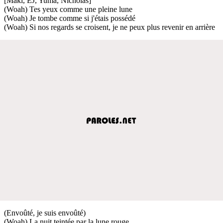
[Maki, EJ, Yuma, Nicholas]
(Woah) Tes yeux comme une pleine lune
(Woah) Je tombe comme si j'étais possédé
(Woah) Si nos regards se croisent, je ne peux plus revenir en arrière
(Envoûté, je suis envoûté)
(Woah) La nuit teintée par la lune rouge