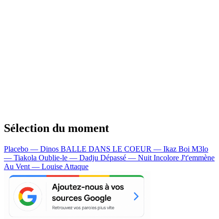
Sélection du moment
Placebo — Dinos
BALLE DANS LE COEUR — Ikaz Boi
M3lo
— Tiakola
Oublie-le — Dadju
Dépassé — Nuit Incolore
J't'emmène
Au Vent — Louise Attaque