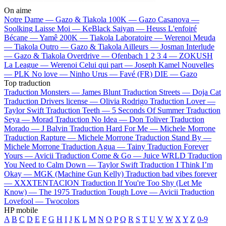
On aime
Notre Dame —
Gazo & Tiakola
100K —
Gazo
Casanova —
Soolking
Laisse Moi —
KeBlack
Saiyan —
Heuss L'enfoiré
Bécane —
Yamê
200K —
Tiakola
Laboratoire —
Werenoi
Meuda
—
Tiakola
Outro —
Gazo & Tiakola
Ailleurs —
Josman
Interlude
—
Gazo & Tiakola
Overdrive —
Ofenbach
1 2 3 4 —
ZOKUSH
La League —
Werenoi
Celui qui part —
Joseph Kamel
Nouvelles
—
PLK
No love —
Ninho
Urus —
Favé (FR)
DIE —
Gazo
Top traduction
Traduction Monsters —
James Blunt
Traduction Streets —
Doja Cat
Traduction Drivers license —
Olivia Rodrigo
Traduction Lover —
Taylor Swift
Traduction Teeth —
5 Seconds Of Summer
Traduction
Seya —
Morad
Traduction No Idea —
Don Toliver
Traduction
Morado —
J Balvin
Traduction Hard For Me —
Michele Morrone
Traduction Rapture —
Michele Morrone
Traduction Stand By —
Michele Morrone
Traduction Agua —
Tainy
Traduction Forever
Yours —
Avicii
Traduction Come & Go —
Juice WRLD
Traduction
You Need to Calm Down —
Taylor Swift
Traduction I Think I’m
Okay —
MGK (Machine Gun Kelly)
Traduction bad vibes forever
—
XXXTENTACION
Traduction If You're Too Shy (Let Me
Know) —
The 1975
Traduction Tough Love —
Avicii
Traduction
Lovefool —
Twocolors
HP mobile
A
B
C
D
E
F
G
H
I
J
K
L
M
N
O
P
Q
R
S
T
U
V
W
X
Y
Z
0-9