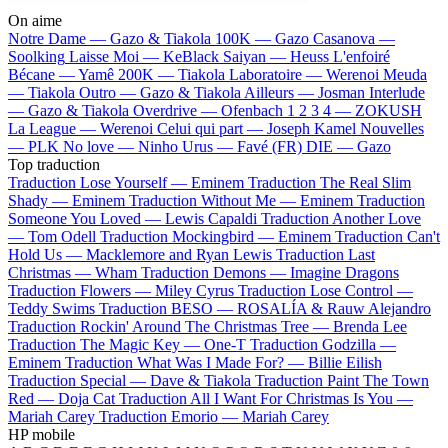
On aime
Notre Dame —
Gazo & Tiakola
100K —
Gazo
Casanova —
Soolking
Laisse Moi —
KeBlack
Saiyan —
Heuss L'enfoiré
Bécane —
Yamê
200K —
Tiakola
Laboratoire —
Werenoi
Meuda
—
Tiakola
Outro —
Gazo & Tiakola
Ailleurs —
Josman
Interlude
—
Gazo & Tiakola
Overdrive —
Ofenbach
1 2 3 4 —
ZOKUSH
La League —
Werenoi
Celui qui part —
Joseph Kamel
Nouvelles
—
PLK
No love —
Ninho
Urus —
Favé (FR)
DIE —
Gazo
Top traduction
Traduction Lose Yourself —
Eminem
Traduction The Real Slim
Shady —
Eminem
Traduction Without Me —
Eminem
Traduction
Someone You Loved —
Lewis Capaldi
Traduction Another Love
—
Tom Odell
Traduction Mockingbird —
Eminem
Traduction Can't
Hold Us —
Macklemore and Ryan Lewis
Traduction Last
Christmas —
Wham
Traduction Demons —
Imagine Dragons
Traduction Flowers —
Miley Cyrus
Traduction Lose Control —
Teddy Swims
Traduction BESO —
ROSALÍA & Rauw Alejandro
Traduction Rockin' Around The Christmas Tree —
Brenda Lee
Traduction The Magic Key —
One-T
Traduction Godzilla —
Eminem
Traduction What Was I Made For? —
Billie Eilish
Traduction Special —
Dave & Tiakola
Traduction Paint The Town
Red —
Doja Cat
Traduction All I Want For Christmas Is You —
Mariah Carey
Traduction Emorio —
Mariah Carey
HP mobile