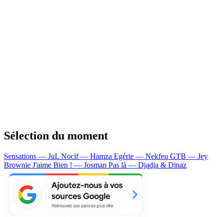
Sélection du moment
Sensations — JuL
Nocif — Hamza
Egérie — Nekfeu
GTB — Jey
Brownie
J'aime Bien ! — Josman
Pas là — Djadja & Dinaz