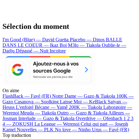
Sélection du moment
I'm Good (Blue) — David Guetta
Placebo — Dinos
BALLE
DANS LE COEUR — Ikaz Boi
M3lo — Tiakola
Oublie-le —
Dadju
Dépassé — Nuit Incolore
On aime
FlashBack —
Favé (FR)
Notre Dame —
Gazo & Tiakola
100K —
Gazo
Casanova —
Soolking
Laisse Moi —
KeBlack
Saiyan —
Heuss L'enfoiré
Bécane —
Yamê
200K —
Tiakola
Laboratoire —
Werenoi
Meuda —
Tiakola
Outro —
Gazo & Tiakola
Ailleurs —
Josman
Interlude —
Gazo & Tiakola
Overdrive —
Ofenbach
1 2 3
4 —
ZOKUSH
La League —
Werenoi
Celui qui part —
Joseph
Kamel
Nouvelles —
PLK
No love —
Ninho
Urus —
Favé (FR)
Top traduction