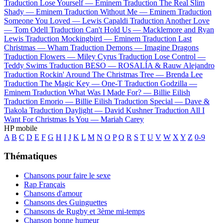
Traduction Lose Yourself —
Eminem
Traduction The Real Slim
Shady —
Eminem
Traduction Without Me —
Eminem
Traduction
Someone You Loved —
Lewis Capaldi
Traduction Another Love
—
Tom Odell
Traduction Can't Hold Us —
Macklemore and Ryan
Lewis
Traduction Mockingbird —
Eminem
Traduction Last
Christmas —
Wham
Traduction Demons —
Imagine Dragons
Traduction Flowers —
Miley Cyrus
Traduction Lose Control —
Teddy Swims
Traduction BESO —
ROSALÍA & Rauw Alejandro
Traduction Rockin' Around The Christmas Tree —
Brenda Lee
Traduction The Magic Key —
One-T
Traduction Godzilla —
Eminem
Traduction What Was I Made For? —
Billie Eilish
Traduction Emorio —
Billie Eilish
Traduction Special —
Dave &
Tiakola
Traduction Daylight —
David Kushner
Traduction All I
Want For Christmas Is You —
Mariah Carey
HP mobile
A
B
C
D
E
F
G
H
I
J
K
L
M
N
O
P
Q
R
S
T
U
V
W
X
Y
Z
0-9
Thématiques
Chansons pour faire le sexe
Rap Français
Chansons d'amour
Chansons des Guinguettes
Chansons de Rugby et 3ème mi-temps
Chanson bonne humeur