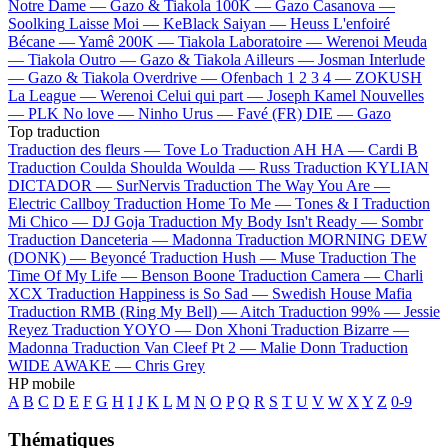
Notre Dame —
Gazo & Tiakola
100K —
Gazo
Casanova —
Soolking
Laisse Moi —
KeBlack
Saiyan —
Heuss L'enfoiré
Bécane —
Yamê
200K —
Tiakola
Laboratoire —
Werenoi
Meuda
—
Tiakola
Outro —
Gazo & Tiakola
Ailleurs —
Josman
Interlude
—
Gazo & Tiakola
Overdrive —
Ofenbach
1 2 3 4 —
ZOKUSH
La League —
Werenoi
Celui qui part —
Joseph Kamel
Nouvelles
—
PLK
No love —
Ninho
Urus —
Favé (FR)
DIE —
Gazo
Top traduction
Traduction des fleurs —
Tove Lo
Traduction AH HA —
Cardi B
Traduction Coulda Shoulda Woulda —
Russ
Traduction KYLIAN
DICTADOR —
SurNervis
Traduction The Way You Are —
Electric Callboy
Traduction Home To Me —
Tones & I
Traduction
Mi Chico —
DJ Goja
Traduction My Body Isn't Ready —
Sombr
Traduction Danceteria —
Madonna
Traduction MORNING DEW
(DONK) —
Beyoncé
Traduction Hush —
Muse
Traduction The
Time Of My Life —
Benson Boone
Traduction Camera —
Charli
XCX
Traduction Happiness is So Sad —
Swedish House Mafia
Traduction RMB (Ring My Bell) —
Aitch
Traduction 99% —
Jessie
Reyez
Traduction YOYO —
Don Xhoni
Traduction Bizarre —
Madonna
Traduction Van Cleef Pt 2 —
Malie Donn
Traduction
WIDE AWAKE —
Chris Grey
HP mobile
A
B
C
D
E
F
G
H
I
J
K
L
M
N
O
P
Q
R
S
T
U
V
W
X
Y
Z
0-9
Thématiques