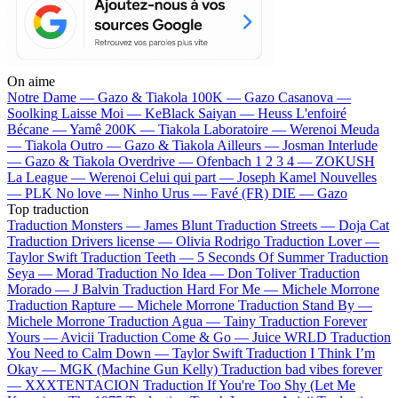
On aime
Notre Dame —
Gazo & Tiakola
100K —
Gazo
Casanova —
Soolking
Laisse Moi —
KeBlack
Saiyan —
Heuss L'enfoiré
Bécane —
Yamê
200K —
Tiakola
Laboratoire —
Werenoi
Meuda
—
Tiakola
Outro —
Gazo & Tiakola
Ailleurs —
Josman
Interlude
—
Gazo & Tiakola
Overdrive —
Ofenbach
1 2 3 4 —
ZOKUSH
La League —
Werenoi
Celui qui part —
Joseph Kamel
Nouvelles
—
PLK
No love —
Ninho
Urus —
Favé (FR)
DIE —
Gazo
Top traduction
Traduction Monsters —
James Blunt
Traduction Streets —
Doja Cat
Traduction Drivers license —
Olivia Rodrigo
Traduction Lover —
Taylor Swift
Traduction Teeth —
5 Seconds Of Summer
Traduction
Seya —
Morad
Traduction No Idea —
Don Toliver
Traduction
Morado —
J Balvin
Traduction Hard For Me —
Michele Morrone
Traduction Rapture —
Michele Morrone
Traduction Stand By —
Michele Morrone
Traduction Agua —
Tainy
Traduction Forever
Yours —
Avicii
Traduction Come & Go —
Juice WRLD
Traduction
You Need to Calm Down —
Taylor Swift
Traduction I Think I’m
Okay —
MGK (Machine Gun Kelly)
Traduction bad vibes forever
—
XXXTENTACION
Traduction If You're Too Shy (Let Me