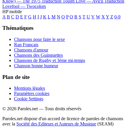
Know) —
The 1975
Traduction Tough Love —
Avicii
Traduction
Lovefool —
Twocolors
HP mobile
A
B
C
D
E
F
G
H
I
J
K
L
M
N
O
P
Q
R
S
T
U
V
W
X
Y
Z
0-9
Thématiques
Chansons pour faire le sexe
Rap Français
Chansons d'amour
Chansons des Guinguettes
Chansons de Rugby et 3ème mi-temps
Chanson bonne humeur
Plan de site
Mentions légales
Paramètres cookies
Cookie Settings
© 2026 Paroles.net — Tous droits réservés
Paroles.net dispose d'un accord de licence de paroles de chansons
avec la
Société des Editeurs et Auteurs de Musique
(SEAM)