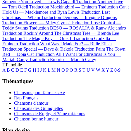
Someone You Loved —
Lewis Capaldi
Traduction Another Love
—
Tom Odell
Traduction Mockingbird —
Eminem
Traduction Can't
Hold Us —
Macklemore and Ryan Lewis
Traduction Last
Christmas —
Wham
Traduction Demons —
Imagine Dragons
Traduction Flowers —
Miley Cyrus
Traduction Lose Control —
Teddy Swims
Traduction BESO —
ROSALÍA & Rauw Alejandro
Traduction Rockin' Around The Christmas Tree —
Brenda Lee
Traduction The Magic Key —
One-T
Traduction Godzilla —
Eminem
Traduction What Was I Made For? —
Billie Eilish
Traduction Special —
Dave & Tiakola
Traduction Paint The Town
Red —
Doja Cat
Traduction All I Want For Christmas Is You —
Mariah Carey
Traduction Emorio —
Mariah Carey
HP mobile
A
B
C
D
E
F
G
H
I
J
K
L
M
N
O
P
Q
R
S
T
U
V
W
X
Y
Z
0-9
Thématiques
Chansons pour faire le sexe
Rap Français
Chansons d'amour
Chansons des Guinguettes
Chansons de Rugby et 3ème mi-temps
Chanson bonne humeur
Plan de site