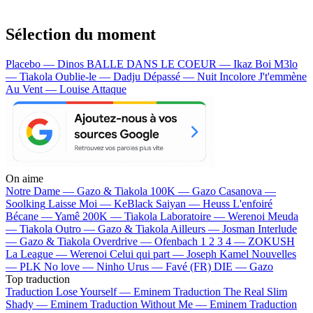
Sélection du moment
Placebo — Dinos
BALLE DANS LE COEUR — Ikaz Boi
M3lo
— Tiakola
Oublie-le — Dadju
Dépassé — Nuit Incolore
J't'emmène
Au Vent — Louise Attaque
On aime
Notre Dame —
Gazo & Tiakola
100K —
Gazo
Casanova —
Soolking
Laisse Moi —
KeBlack
Saiyan —
Heuss L'enfoiré
Bécane —
Yamê
200K —
Tiakola
Laboratoire —
Werenoi
Meuda
—
Tiakola
Outro —
Gazo & Tiakola
Ailleurs —
Josman
Interlude
—
Gazo & Tiakola
Overdrive —
Ofenbach
1 2 3 4 —
ZOKUSH
La League —
Werenoi
Celui qui part —
Joseph Kamel
Nouvelles
—
PLK
No love —
Ninho
Urus —
Favé (FR)
DIE —
Gazo
Top traduction
Traduction Lose Yourself —
Eminem
Traduction The Real Slim
Shady —
Eminem
Traduction Without Me —
Eminem
Traduction