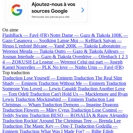
On aime
FlashBack —
Favé (FR)
Notre Dame —
Gazo & Tiakola
100K —
Gazo
Casanova —
Soolking
Laisse Moi —
KeBlack
Saiyan —
Heuss L'enfoiré
Bécane —
Yamê
200K —
Tiakola
Laboratoire —
Werenoi
Meuda —
Tiakola
Outro —
Gazo & Tiakola
Ailleurs —
Josman
Interlude —
Gazo & Tiakola
Overdrive —
Ofenbach
1 2 3
4 —
ZOKUSH
La League —
Werenoi
Celui qui part —
Joseph
Kamel
Nouvelles —
PLK
No love —
Ninho
Urus —
Favé (FR)
Top traduction
Traduction Lose Yourself —
Eminem
Traduction The Real Slim
Shady —
Eminem
Traduction Without Me —
Eminem
Traduction
Someone You Loved —
Lewis Capaldi
Traduction Another Love
—
Tom Odell
Traduction Can't Hold Us —
Macklemore and Ryan
Lewis
Traduction Mockingbird —
Eminem
Traduction Last
Christmas —
Wham
Traduction Demons —
Imagine Dragons
Traduction Flowers —
Miley Cyrus
Traduction Lose Control —
Teddy Swims
Traduction BESO —
ROSALÍA & Rauw Alejandro
Traduction Rockin' Around The Christmas Tree —
Brenda Lee
Traduction The Magic Key —
One-T
Traduction Godzilla —
Eminem
Traduction What Was I Made For? —
Billie Eilish