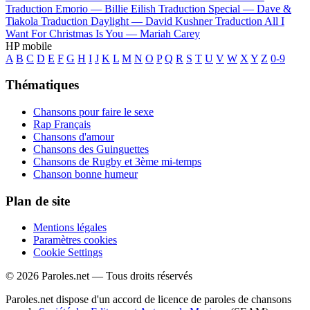
Traduction Emorio —
Billie Eilish
Traduction Special —
Dave &
Tiakola
Traduction Daylight —
David Kushner
Traduction All I
Want For Christmas Is You —
Mariah Carey
HP mobile
A
B
C
D
E
F
G
H
I
J
K
L
M
N
O
P
Q
R
S
T
U
V
W
X
Y
Z
0-9
Thématiques
Chansons pour faire le sexe
Rap Français
Chansons d'amour
Chansons des Guinguettes
Chansons de Rugby et 3ème mi-temps
Chanson bonne humeur
Plan de site
Mentions légales
Paramètres cookies
Cookie Settings
© 2026 Paroles.net — Tous droits réservés
Paroles.net dispose d'un accord de licence de paroles de chansons