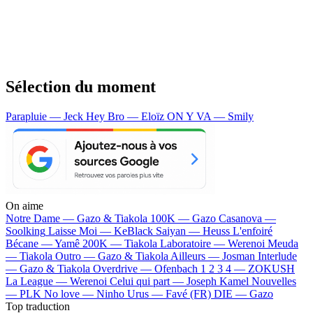
Sélection du moment
Parapluie — Jeck
Hey Bro — Eloïz
ON Y VA — Smily
On aime
Notre Dame —
Gazo & Tiakola
100K —
Gazo
Casanova —
Soolking
Laisse Moi —
KeBlack
Saiyan —
Heuss L'enfoiré
Bécane —
Yamê
200K —
Tiakola
Laboratoire —
Werenoi
Meuda
—
Tiakola
Outro —
Gazo & Tiakola
Ailleurs —
Josman
Interlude
—
Gazo & Tiakola
Overdrive —
Ofenbach
1 2 3 4 —
ZOKUSH
La League —
Werenoi
Celui qui part —
Joseph Kamel
Nouvelles
—
PLK
No love —
Ninho
Urus —
Favé (FR)
DIE —
Gazo
Top traduction