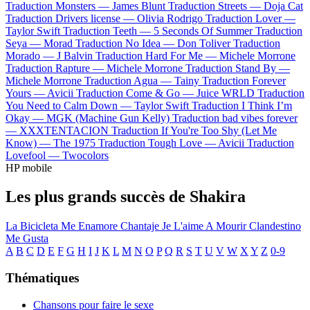
Traduction Monsters —
James Blunt
Traduction Streets —
Doja Cat
Traduction Drivers license —
Olivia Rodrigo
Traduction Lover —
Taylor Swift
Traduction Teeth —
5 Seconds Of Summer
Traduction
Seya —
Morad
Traduction No Idea —
Don Toliver
Traduction
Morado —
J Balvin
Traduction Hard For Me —
Michele Morrone
Traduction Rapture —
Michele Morrone
Traduction Stand By —
Michele Morrone
Traduction Agua —
Tainy
Traduction Forever
Yours —
Avicii
Traduction Come & Go —
Juice WRLD
Traduction
You Need to Calm Down —
Taylor Swift
Traduction I Think I’m
Okay —
MGK (Machine Gun Kelly)
Traduction bad vibes forever
—
XXXTENTACION
Traduction If You're Too Shy (Let Me
Know) —
The 1975
Traduction Tough Love —
Avicii
Traduction
Lovefool —
Twocolors
HP mobile
Les plus grands succès de Shakira
La Bicicleta
Me Enamore
Chantaje
Je L'aime A Mourir
Clandestino
Me Gusta
A
B
C
D
E
F
G
H
I
J
K
L
M
N
O
P
Q
R
S
T
U
V
W
X
Y
Z
0-9
Thématiques
Chansons pour faire le sexe