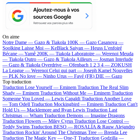
On aime
Notre Dame —
Gazo & Tiakola
100K —
Gazo
Casanova —
Soolking
Laisse Moi —
KeBlack
Saiyan —
Heuss L'enfoiré
Bécane —
Yamê
200K —
Tiakola
Laboratoire —
Werenoi
Meuda
—
Tiakola
Outro —
Gazo & Tiakola
Ailleurs —
Josman
Interlude
—
Gazo & Tiakola
Overdrive —
Ofenbach
1 2 3 4 —
ZOKUSH
La League —
Werenoi
Celui qui part —
Joseph Kamel
Nouvelles
—
PLK
No love —
Ninho
Urus —
Favé (FR)
DIE —
Gazo
Top traduction
Traduction Lose Yourself —
Eminem
Traduction The Real Slim
Shady —
Eminem
Traduction Without Me —
Eminem
Traduction
Someone You Loved —
Lewis Capaldi
Traduction Another Love
—
Tom Odell
Traduction Mockingbird —
Eminem
Traduction Can't
Hold Us —
Macklemore and Ryan Lewis
Traduction Last
Christmas —
Wham
Traduction Demons —
Imagine Dragons
Traduction Flowers —
Miley Cyrus
Traduction Lose Control —
Teddy Swims
Traduction BESO —
ROSALÍA & Rauw Alejandro
Traduction Rockin' Around The Christmas Tree —
Brenda Lee
Traduction The Magic Key —
One-T
Traduction Godzilla —