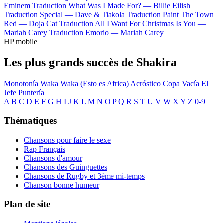
Eminem
Traduction What Was I Made For? —
Billie Eilish
Traduction Special —
Dave & Tiakola
Traduction Paint The Town
Red —
Doja Cat
Traduction All I Want For Christmas Is You —
Mariah Carey
Traduction Emorio —
Mariah Carey
HP mobile
Les plus grands succès de Shakira
Monotonía
Waka Waka (Esto es Africa)
Acróstico
Copa Vacía
El
Jefe
Puntería
A
B
C
D
E
F
G
H
I
J
K
L
M
N
O
P
Q
R
S
T
U
V
W
X
Y
Z
0-9
Thématiques
Chansons pour faire le sexe
Rap Français
Chansons d'amour
Chansons des Guinguettes
Chansons de Rugby et 3ème mi-temps
Chanson bonne humeur
Plan de site