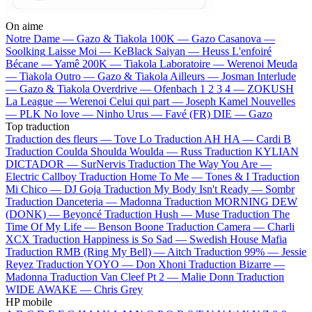
On aime
Notre Dame —
Gazo & Tiakola
100K —
Gazo
Casanova —
Soolking
Laisse Moi —
KeBlack
Saiyan —
Heuss L'enfoiré
Bécane —
Yamê
200K —
Tiakola
Laboratoire —
Werenoi
Meuda
—
Tiakola
Outro —
Gazo & Tiakola
Ailleurs —
Josman
Interlude
—
Gazo & Tiakola
Overdrive —
Ofenbach
1 2 3 4 —
ZOKUSH
La League —
Werenoi
Celui qui part —
Joseph Kamel
Nouvelles
—
PLK
No love —
Ninho
Urus —
Favé (FR)
DIE —
Gazo
Top traduction
Traduction des fleurs —
Tove Lo
Traduction AH HA —
Cardi B
Traduction Coulda Shoulda Woulda —
Russ
Traduction KYLIAN
DICTADOR —
SurNervis
Traduction The Way You Are —
Electric Callboy
Traduction Home To Me —
Tones & I
Traduction
Mi Chico —
DJ Goja
Traduction My Body Isn't Ready —
Sombr
Traduction Danceteria —
Madonna
Traduction MORNING DEW
(DONK) —
Beyoncé
Traduction Hush —
Muse
Traduction The
Time Of My Life —
Benson Boone
Traduction Camera —
Charli
XCX
Traduction Happiness is So Sad —
Swedish House Mafia
Traduction RMB (Ring My Bell) —
Aitch
Traduction 99% —
Jessie
Reyez
Traduction YOYO —
Don Xhoni
Traduction Bizarre —
Madonna
Traduction Van Cleef Pt 2 —
Malie Donn
Traduction
WIDE AWAKE —
Chris Grey
HP mobile