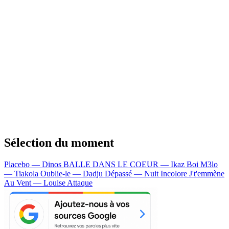
Sélection du moment
Placebo — Dinos
BALLE DANS LE COEUR — Ikaz Boi
M3lo
— Tiakola
Oublie-le — Dadju
Dépassé — Nuit Incolore
J't'emmène
Au Vent — Louise Attaque