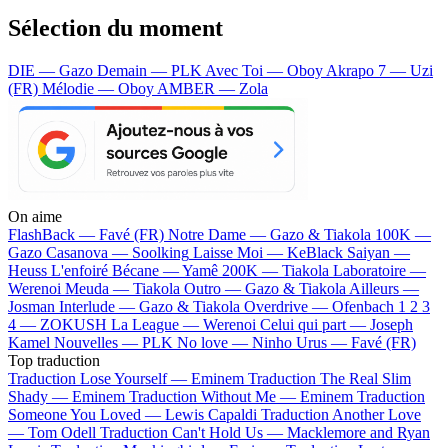
Sélection du moment
DIE — Gazo
Demain — PLK
Avec Toi — Oboy
Akrapo 7 — Uzi
(FR)
Mélodie — Oboy
AMBER — Zola
On aime
FlashBack —
Favé (FR)
Notre Dame —
Gazo & Tiakola
100K —
Gazo
Casanova —
Soolking
Laisse Moi —
KeBlack
Saiyan —
Heuss L'enfoiré
Bécane —
Yamê
200K —
Tiakola
Laboratoire —
Werenoi
Meuda —
Tiakola
Outro —
Gazo & Tiakola
Ailleurs —
Josman
Interlude —
Gazo & Tiakola
Overdrive —
Ofenbach
1 2 3
4 —
ZOKUSH
La League —
Werenoi
Celui qui part —
Joseph
Kamel
Nouvelles —
PLK
No love —
Ninho
Urus —
Favé (FR)
Top traduction
Traduction Lose Yourself —
Eminem
Traduction The Real Slim
Shady —
Eminem
Traduction Without Me —
Eminem
Traduction
Someone You Loved —
Lewis Capaldi
Traduction Another Love
—
Tom Odell
Traduction Can't Hold Us —
Macklemore and Ryan