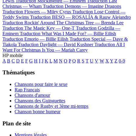
Lewis
Traduction Mockingbird —
Eminem
Traduction Last
Christmas —
Wham
Traduction Demons —
Imagine Dragons
Traduction Flowers —
Miley Cyrus
Traduction Lose Control —
Teddy Swims
Traduction BESO —
ROSALÍA & Rauw Alejandro
Traduction Rockin' Around The Christmas Tree —
Brenda Lee
Traduction The Magic Key —
One-T
Traduction Godzilla —
Eminem
Traduction What Was I Made For? —
Billie Eilish
Traduction Emorio —
Billie Eilish
Traduction Special —
Dave &
Tiakola
Traduction Daylight —
David Kushner
Traduction All I
Want For Christmas Is You —
Mariah Carey
HP mobile
A
B
C
D
E
F
G
H
I
J
K
L
M
N
O
P
Q
R
S
T
U
V
W
X
Y
Z
0-9
Thématiques
Chansons pour faire le sexe
Rap Français
Chansons d'amour
Chansons des Guinguettes
Chansons de Rugby et 3ème mi-temps
Chanson bonne humeur
Plan de site
Mentions légales