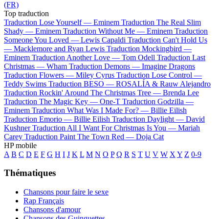
(FR)
Top traduction
Traduction Lose Yourself —
Eminem
Traduction The Real Slim
Shady —
Eminem
Traduction Without Me —
Eminem
Traduction
Someone You Loved —
Lewis Capaldi
Traduction Can't Hold Us
—
Macklemore and Ryan Lewis
Traduction Mockingbird —
Eminem
Traduction Another Love —
Tom Odell
Traduction Last
Christmas —
Wham
Traduction Demons —
Imagine Dragons
Traduction Flowers —
Miley Cyrus
Traduction Lose Control —
Teddy Swims
Traduction BESO —
ROSALÍA & Rauw Alejandro
Traduction Rockin' Around The Christmas Tree —
Brenda Lee
Traduction The Magic Key —
One-T
Traduction Godzilla —
Eminem
Traduction What Was I Made For? —
Billie Eilish
Traduction Emorio —
Billie Eilish
Traduction Daylight —
David
Kushner
Traduction All I Want For Christmas Is You —
Mariah
Carey
Traduction Paint The Town Red —
Doja Cat
HP mobile
A
B
C
D
E
F
G
H
I
J
K
L
M
N
O
P
Q
R
S
T
U
V
W
X
Y
Z
0-9
Thématiques
Chansons pour faire le sexe
Rap Français
Chansons d'amour
Chansons des Guinguettes