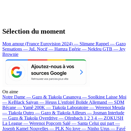
Sélection du moment
Mon amour (France Eurovision 2024) — Slimane
Rappel — Gazo
Sensations — JuL
Nocif — Hamza
Egérie — Nekfeu
GTB — Jey
Brownie
On aime
Notre Dame —
Gazo & Tiakola
Casanova —
Soolking
Laisse Moi
—
KeBlack
Saiyan —
Heuss L'enfoiré
Bolide Allemand —
SDM
Bécane —
Yamê
200K —
Tiakola
Laboratoire —
Werenoi
Meuda
—
Tiakola
Outro —
Gazo & Tiakola
Ailleurs —
Josman
Interlude
—
Gazo & Tiakola
Overdrive —
Ofenbach
1 2 3 4 —
ZOKUSH
La League —
Werenoi
Popcorn Salé —
Santa
Celui qui part —
Joseph Kamel
Nouvelles —
PLK
No love —
Ninho
Urus —
Favé