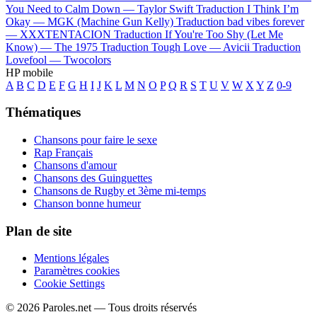
You Need to Calm Down —
Taylor Swift
Traduction I Think I’m
Okay —
MGK (Machine Gun Kelly)
Traduction bad vibes forever
—
XXXTENTACION
Traduction If You're Too Shy (Let Me
Know) —
The 1975
Traduction Tough Love —
Avicii
Traduction
Lovefool —
Twocolors
HP mobile
A
B
C
D
E
F
G
H
I
J
K
L
M
N
O
P
Q
R
S
T
U
V
W
X
Y
Z
0-9
Thématiques
Chansons pour faire le sexe
Rap Français
Chansons d'amour
Chansons des Guinguettes
Chansons de Rugby et 3ème mi-temps
Chanson bonne humeur
Plan de site
Mentions légales
Paramètres cookies
Cookie Settings
© 2026 Paroles.net — Tous droits réservés