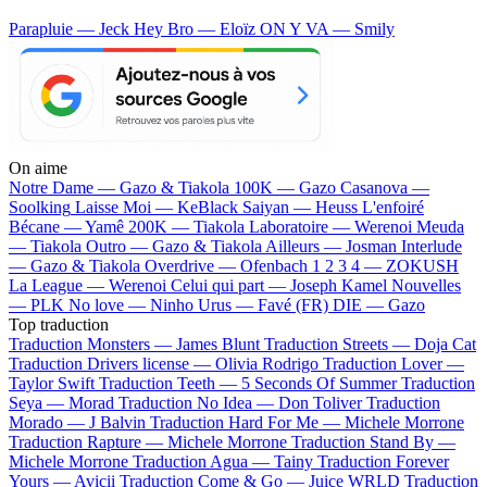
Parapluie — Jeck
Hey Bro — Eloïz
ON Y VA — Smily
On aime
Notre Dame —
Gazo & Tiakola
100K —
Gazo
Casanova —
Soolking
Laisse Moi —
KeBlack
Saiyan —
Heuss L'enfoiré
Bécane —
Yamê
200K —
Tiakola
Laboratoire —
Werenoi
Meuda
—
Tiakola
Outro —
Gazo & Tiakola
Ailleurs —
Josman
Interlude
—
Gazo & Tiakola
Overdrive —
Ofenbach
1 2 3 4 —
ZOKUSH
La League —
Werenoi
Celui qui part —
Joseph Kamel
Nouvelles
—
PLK
No love —
Ninho
Urus —
Favé (FR)
DIE —
Gazo
Top traduction
Traduction Monsters —
James Blunt
Traduction Streets —
Doja Cat
Traduction Drivers license —
Olivia Rodrigo
Traduction Lover —
Taylor Swift
Traduction Teeth —
5 Seconds Of Summer
Traduction
Seya —
Morad
Traduction No Idea —
Don Toliver
Traduction
Morado —
J Balvin
Traduction Hard For Me —
Michele Morrone
Traduction Rapture —
Michele Morrone
Traduction Stand By —
Michele Morrone
Traduction Agua —
Tainy
Traduction Forever
Yours —
Avicii
Traduction Come & Go —
Juice WRLD
Traduction