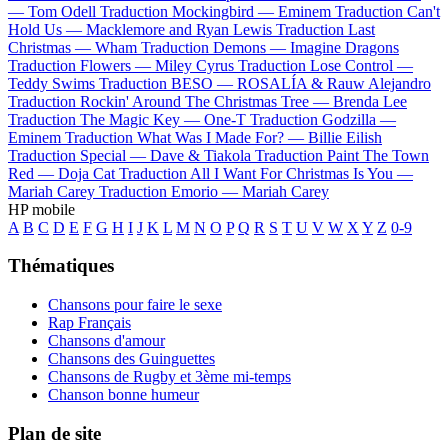
—
Tom Odell
Traduction Mockingbird —
Eminem
Traduction Can't
Hold Us —
Macklemore and Ryan Lewis
Traduction Last
Christmas —
Wham
Traduction Demons —
Imagine Dragons
Traduction Flowers —
Miley Cyrus
Traduction Lose Control —
Teddy Swims
Traduction BESO —
ROSALÍA & Rauw Alejandro
Traduction Rockin' Around The Christmas Tree —
Brenda Lee
Traduction The Magic Key —
One-T
Traduction Godzilla —
Eminem
Traduction What Was I Made For? —
Billie Eilish
Traduction Special —
Dave & Tiakola
Traduction Paint The Town
Red —
Doja Cat
Traduction All I Want For Christmas Is You —
Mariah Carey
Traduction Emorio —
Mariah Carey
HP mobile
A
B
C
D
E
F
G
H
I
J
K
L
M
N
O
P
Q
R
S
T
U
V
W
X
Y
Z
0-9
Thématiques
Chansons pour faire le sexe
Rap Français
Chansons d'amour
Chansons des Guinguettes
Chansons de Rugby et 3ème mi-temps
Chanson bonne humeur
Plan de site