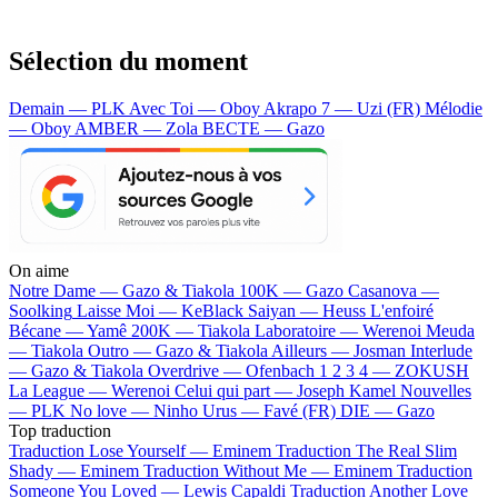
Sélection du moment
Demain — PLK
Avec Toi — Oboy
Akrapo 7 — Uzi (FR)
Mélodie
— Oboy
AMBER — Zola
BECTE — Gazo
On aime
Notre Dame —
Gazo & Tiakola
100K —
Gazo
Casanova —
Soolking
Laisse Moi —
KeBlack
Saiyan —
Heuss L'enfoiré
Bécane —
Yamê
200K —
Tiakola
Laboratoire —
Werenoi
Meuda
—
Tiakola
Outro —
Gazo & Tiakola
Ailleurs —
Josman
Interlude
—
Gazo & Tiakola
Overdrive —
Ofenbach
1 2 3 4 —
ZOKUSH
La League —
Werenoi
Celui qui part —
Joseph Kamel
Nouvelles
—
PLK
No love —
Ninho
Urus —
Favé (FR)
DIE —
Gazo
Top traduction
Traduction Lose Yourself —
Eminem
Traduction The Real Slim
Shady —
Eminem
Traduction Without Me —
Eminem
Traduction
Someone You Loved —
Lewis Capaldi
Traduction Another Love