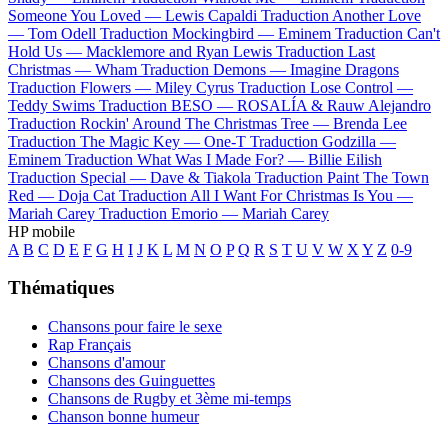
Someone You Loved —
Lewis Capaldi
Traduction Another Love
—
Tom Odell
Traduction Mockingbird —
Eminem
Traduction Can't
Hold Us —
Macklemore and Ryan Lewis
Traduction Last
Christmas —
Wham
Traduction Demons —
Imagine Dragons
Traduction Flowers —
Miley Cyrus
Traduction Lose Control —
Teddy Swims
Traduction BESO —
ROSALÍA & Rauw Alejandro
Traduction Rockin' Around The Christmas Tree —
Brenda Lee
Traduction The Magic Key —
One-T
Traduction Godzilla —
Eminem
Traduction What Was I Made For? —
Billie Eilish
Traduction Special —
Dave & Tiakola
Traduction Paint The Town
Red —
Doja Cat
Traduction All I Want For Christmas Is You —
Mariah Carey
Traduction Emorio —
Mariah Carey
HP mobile
A
B
C
D
E
F
G
H
I
J
K
L
M
N
O
P
Q
R
S
T
U
V
W
X
Y
Z
0-9
Thématiques
Chansons pour faire le sexe
Rap Français
Chansons d'amour
Chansons des Guinguettes
Chansons de Rugby et 3ème mi-temps
Chanson bonne humeur