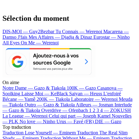
Sélection du moment
DIS-MOI — Guy2Bezbar
Tu Connais — Werenoi
Macarena —
Damso
J'fais Mes Affaires — Djadja & Dinaz
Eurostar — Ninho
All Eyes On Me — Werenoi
On aime
Notre Dame —
Gazo & Tiakola
100K —
Gazo
Casanova —
Soolking
Laisse Moi —
KeBlack
Saiyan —
Heuss L'enfoiré
Bécane —
Yamê
200K —
Tiakola
Laboratoire —
Werenoi
Meuda
—
Tiakola
Outro —
Gazo & Tiakola
Ailleurs —
Josman
Interlude
—
Gazo & Tiakola
Overdrive —
Ofenbach
1 2 3 4 —
ZOKUSH
La League —
Werenoi
Celui qui part —
Joseph Kamel
Nouvelles
—
PLK
No love —
Ninho
Urus —
Favé (FR)
DIE —
Gazo
Top traduction
Traduction Lose Yourself —
Eminem
Traduction The Real Slim
Shady —
Eminem
Traduction Without Me —
Eminem
Traduction