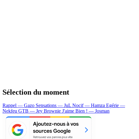
Sélection du moment
Rappel — Gazo
Sensations — JuL
Nocif — Hamza
Egérie —
Nekfeu
GTB — Jey Brownie
J'aime Bien ! — Josman