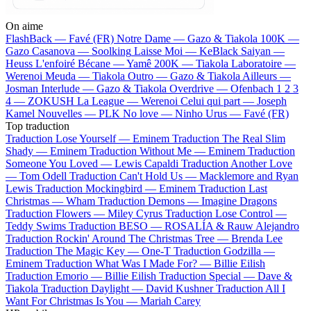
On aime
FlashBack —
Favé (FR)
Notre Dame —
Gazo & Tiakola
100K —
Gazo
Casanova —
Soolking
Laisse Moi —
KeBlack
Saiyan —
Heuss L'enfoiré
Bécane —
Yamê
200K —
Tiakola
Laboratoire —
Werenoi
Meuda —
Tiakola
Outro —
Gazo & Tiakola
Ailleurs —
Josman
Interlude —
Gazo & Tiakola
Overdrive —
Ofenbach
1 2 3
4 —
ZOKUSH
La League —
Werenoi
Celui qui part —
Joseph
Kamel
Nouvelles —
PLK
No love —
Ninho
Urus —
Favé (FR)
Top traduction
Traduction Lose Yourself —
Eminem
Traduction The Real Slim
Shady —
Eminem
Traduction Without Me —
Eminem
Traduction
Someone You Loved —
Lewis Capaldi
Traduction Another Love
—
Tom Odell
Traduction Can't Hold Us —
Macklemore and Ryan
Lewis
Traduction Mockingbird —
Eminem
Traduction Last
Christmas —
Wham
Traduction Demons —
Imagine Dragons
Traduction Flowers —
Miley Cyrus
Traduction Lose Control —
Teddy Swims
Traduction BESO —
ROSALÍA & Rauw Alejandro
Traduction Rockin' Around The Christmas Tree —
Brenda Lee
Traduction The Magic Key —
One-T
Traduction Godzilla —
Eminem
Traduction What Was I Made For? —
Billie Eilish
Traduction Emorio —
Billie Eilish
Traduction Special —
Dave &
Tiakola
Traduction Daylight —
David Kushner
Traduction All I
Want For Christmas Is You —
Mariah Carey