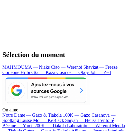
Sélection du moment
MAHMOUMA — Niaks
Ciao — Werenoi
Shavkat — Freeze
Corleone
Hrtbrk #2 — Kaza
Cosmos — Oboy
Joli — Zed
On aime
Notre Dame —
Gazo & Tiakola
100K —
Gazo
Casanova —
Soolking
Laisse Moi —
KeBlack
Saiyan —
Heuss L'enfoiré
Bécane —
Yamê
200K —
Tiakola
Laboratoire —
Werenoi
Meuda
—
Tiakola
Outro —
Gazo & Tiakola
Ailleurs —
Josman
Interlude