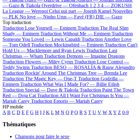
—
Gazo & Tiakola
Overdrive —
Ofenbach
1 2 3 4 —
ZOKUSH
La League —
Werenoi
Celui qui part —
Joseph Kamel
Nouvelles
—
PLK
No love —
Ninho
Urus —
Favé (FR)
DIE —
Gazo
Top traduction
Traduction Lose Yourself —
Eminem
Traduction The Real Slim
Shady —
Eminem
Traduction Without Me —
Eminem
Traduction
Someone You Loved —
Lewis Capaldi
Traduction Another Love
—
Tom Odell
Traduction Mockingbird —
Eminem
Traduction Can't
Hold Us —
Macklemore and Ryan Lewis
Traduction Last
Christmas —
Wham
Traduction Demons —
Imagine Dragons
Traduction Flowers —
Miley Cyrus
Traduction Lose Control —
Teddy Swims
Traduction BESO —
ROSALÍA & Rauw Alejandro
Traduction Rockin' Around The Christmas Tree —
Brenda Lee
Traduction The Magic Key —
One-T
Traduction Godzilla —
Eminem
Traduction What Was I Made For? —
Billie Eilish
Traduction Special —
Dave & Tiakola
Traduction Paint The Town
Red —
Doja Cat
Traduction All I Want For Christmas Is You —
Mariah Carey
Traduction Emorio —
Mariah Carey
HP mobile
A
B
C
D
E
F
G
H
I
J
K
L
M
N
O
P
Q
R
S
T
U
V
W
X
Y
Z
0-9
Thématiques
Chansons pour faire le sexe