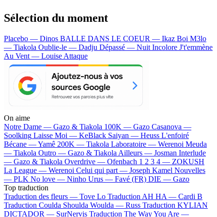
Sélection du moment
Placebo — Dinos
BALLE DANS LE COEUR — Ikaz Boi
M3lo
— Tiakola
Oublie-le — Dadju
Dépassé — Nuit Incolore
J't'emmène
Au Vent — Louise Attaque
On aime
Notre Dame —
Gazo & Tiakola
100K —
Gazo
Casanova —
Soolking
Laisse Moi —
KeBlack
Saiyan —
Heuss L'enfoiré
Bécane —
Yamê
200K —
Tiakola
Laboratoire —
Werenoi
Meuda
—
Tiakola
Outro —
Gazo & Tiakola
Ailleurs —
Josman
Interlude
—
Gazo & Tiakola
Overdrive —
Ofenbach
1 2 3 4 —
ZOKUSH
La League —
Werenoi
Celui qui part —
Joseph Kamel
Nouvelles
—
PLK
No love —
Ninho
Urus —
Favé (FR)
DIE —
Gazo
Top traduction
Traduction des fleurs —
Tove Lo
Traduction AH HA —
Cardi B
Traduction Coulda Shoulda Woulda —
Russ
Traduction KYLIAN
DICTADOR —
SurNervis
Traduction The Way You Are —