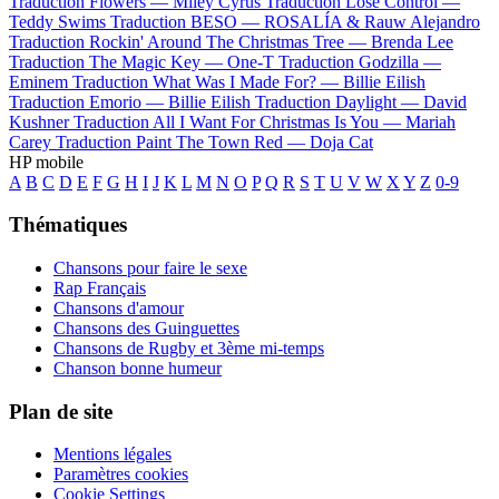
Traduction Flowers —
Miley Cyrus
Traduction Lose Control —
Teddy Swims
Traduction BESO —
ROSALÍA & Rauw Alejandro
Traduction Rockin' Around The Christmas Tree —
Brenda Lee
Traduction The Magic Key —
One-T
Traduction Godzilla —
Eminem
Traduction What Was I Made For? —
Billie Eilish
Traduction Emorio —
Billie Eilish
Traduction Daylight —
David
Kushner
Traduction All I Want For Christmas Is You —
Mariah
Carey
Traduction Paint The Town Red —
Doja Cat
HP mobile
A
B
C
D
E
F
G
H
I
J
K
L
M
N
O
P
Q
R
S
T
U
V
W
X
Y
Z
0-9
Thématiques
Chansons pour faire le sexe
Rap Français
Chansons d'amour
Chansons des Guinguettes
Chansons de Rugby et 3ème mi-temps
Chanson bonne humeur
Plan de site
Mentions légales
Paramètres cookies
Cookie Settings