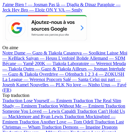
J'aime Bien ! — Josman
Pas là — Djadja & Dinaz
Parapluie —
Jeck
Hey Bro — Eloïz
ON Y VA — Smily
On aime
Notre Dame —
Gazo & Tiakola
Casanova —
Soolking
Laisse Moi
—
KeBlack
Saiyan —
Heuss L'enfoiré
Bolide Allemand —
SDM
Bécane —
Yamê
200K —
Tiakola
Laboratoire —
Werenoi
Meuda
—
Tiakola
Outro —
Gazo & Tiakola
Ailleurs —
Josman
Interlude
—
Gazo & Tiakola
Overdrive —
Ofenbach
1 2 3 4 —
ZOKUSH
La League —
Werenoi
Popcorn Salé —
Santa
Celui qui part —
Joseph Kamel
Nouvelles —
PLK
No love —
Ninho
Urus —
Favé
(FR)
Top traduction
Traduction Lose Yourself —
Eminem
Traduction The Real Slim
Shady —
Eminem
Traduction Without Me —
Eminem
Traduction
Someone You Loved —
Lewis Capaldi
Traduction Can't Hold Us
—
Macklemore and Ryan Lewis
Traduction Mockingbird —
Eminem
Traduction Another Love —
Tom Odell
Traduction Last
Christmas —
Wham
Traduction Demons —
Imagine Dragons