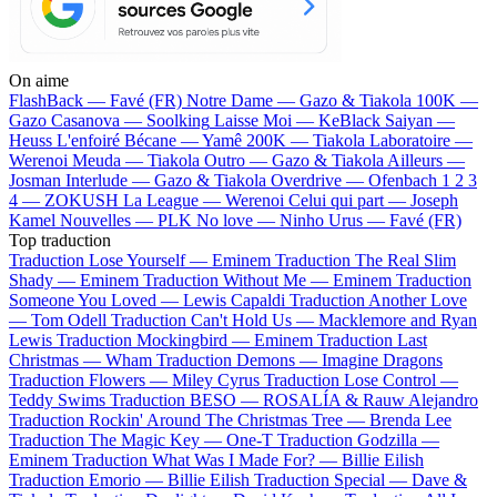
On aime
FlashBack —
Favé (FR)
Notre Dame —
Gazo & Tiakola
100K —
Gazo
Casanova —
Soolking
Laisse Moi —
KeBlack
Saiyan —
Heuss L'enfoiré
Bécane —
Yamê
200K —
Tiakola
Laboratoire —
Werenoi
Meuda —
Tiakola
Outro —
Gazo & Tiakola
Ailleurs —
Josman
Interlude —
Gazo & Tiakola
Overdrive —
Ofenbach
1 2 3
4 —
ZOKUSH
La League —
Werenoi
Celui qui part —
Joseph
Kamel
Nouvelles —
PLK
No love —
Ninho
Urus —
Favé (FR)
Top traduction
Traduction Lose Yourself —
Eminem
Traduction The Real Slim
Shady —
Eminem
Traduction Without Me —
Eminem
Traduction
Someone You Loved —
Lewis Capaldi
Traduction Another Love
—
Tom Odell
Traduction Can't Hold Us —
Macklemore and Ryan
Lewis
Traduction Mockingbird —
Eminem
Traduction Last
Christmas —
Wham
Traduction Demons —
Imagine Dragons
Traduction Flowers —
Miley Cyrus
Traduction Lose Control —
Teddy Swims
Traduction BESO —
ROSALÍA & Rauw Alejandro
Traduction Rockin' Around The Christmas Tree —
Brenda Lee
Traduction The Magic Key —
One-T
Traduction Godzilla —
Eminem
Traduction What Was I Made For? —
Billie Eilish
Traduction Emorio —
Billie Eilish
Traduction Special —
Dave &