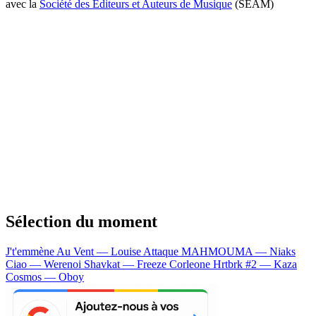
avec la
Société des Editeurs et Auteurs de Musique
(SEAM)
Sélection du moment
J't'emmène Au Vent — Louise Attaque
MAHMOUMA — Niaks
Ciao — Werenoi
Shavkat — Freeze Corleone
Hrtbrk #2 — Kaza
Cosmos — Oboy