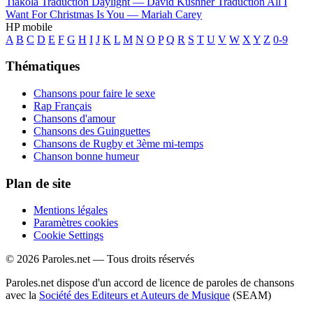
Tiakola
Traduction Daylight —
David Kushner
Traduction All I
Want For Christmas Is You —
Mariah Carey
HP mobile
A
B
C
D
E
F
G
H
I
J
K
L
M
N
O
P
Q
R
S
T
U
V
W
X
Y
Z
0-9
Thématiques
Chansons pour faire le sexe
Rap Français
Chansons d'amour
Chansons des Guinguettes
Chansons de Rugby et 3ème mi-temps
Chanson bonne humeur
Plan de site
Mentions légales
Paramètres cookies
Cookie Settings
© 2026 Paroles.net — Tous droits réservés
Paroles.net dispose d'un accord de licence de paroles de chansons
avec la
Société des Editeurs et Auteurs de Musique
(SEAM)