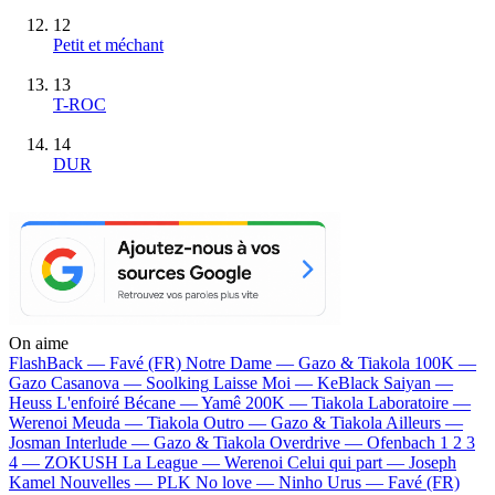
12
Petit et méchant
13
T-ROC
14
DUR
On aime
FlashBack —
Favé (FR)
Notre Dame —
Gazo & Tiakola
100K —
Gazo
Casanova —
Soolking
Laisse Moi —
KeBlack
Saiyan —
Heuss L'enfoiré
Bécane —
Yamê
200K —
Tiakola
Laboratoire —
Werenoi
Meuda —
Tiakola
Outro —
Gazo & Tiakola
Ailleurs —
Josman
Interlude —
Gazo & Tiakola
Overdrive —
Ofenbach
1 2 3
4 —
ZOKUSH
La League —
Werenoi
Celui qui part —
Joseph
Kamel
Nouvelles —
PLK
No love —
Ninho
Urus —
Favé (FR)