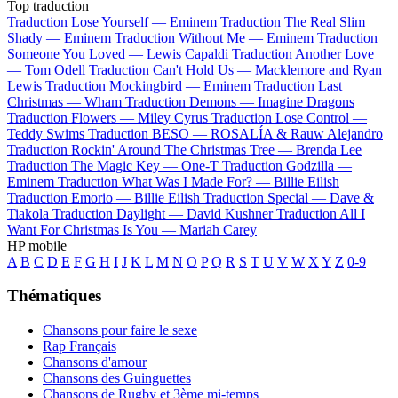
Top traduction
Traduction Lose Yourself —
Eminem
Traduction The Real Slim
Shady —
Eminem
Traduction Without Me —
Eminem
Traduction
Someone You Loved —
Lewis Capaldi
Traduction Another Love
—
Tom Odell
Traduction Can't Hold Us —
Macklemore and Ryan
Lewis
Traduction Mockingbird —
Eminem
Traduction Last
Christmas —
Wham
Traduction Demons —
Imagine Dragons
Traduction Flowers —
Miley Cyrus
Traduction Lose Control —
Teddy Swims
Traduction BESO —
ROSALÍA & Rauw Alejandro
Traduction Rockin' Around The Christmas Tree —
Brenda Lee
Traduction The Magic Key —
One-T
Traduction Godzilla —
Eminem
Traduction What Was I Made For? —
Billie Eilish
Traduction Emorio —
Billie Eilish
Traduction Special —
Dave &
Tiakola
Traduction Daylight —
David Kushner
Traduction All I
Want For Christmas Is You —
Mariah Carey
HP mobile
A
B
C
D
E
F
G
H
I
J
K
L
M
N
O
P
Q
R
S
T
U
V
W
X
Y
Z
0-9
Thématiques
Chansons pour faire le sexe
Rap Français
Chansons d'amour
Chansons des Guinguettes
Chansons de Rugby et 3ème mi-temps