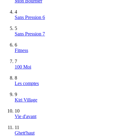
Mon Bourbier
4
Sans Pression 6
5
Sans Pression 7
6
Fitness
7
100 Moi
8
Les comptes
9
Kiri Village
10
Vie d'avant
11
Ghett'haut