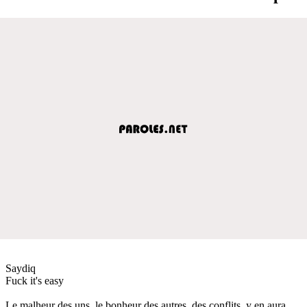
Saydiq
Fuck it's easy
Le malheur des uns, le bonheur des autres, des conflits, y en aura