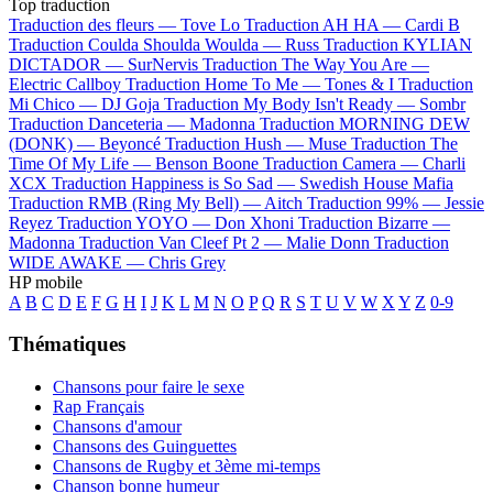
Top traduction
Traduction des fleurs —
Tove Lo
Traduction AH HA —
Cardi B
Traduction Coulda Shoulda Woulda —
Russ
Traduction KYLIAN
DICTADOR —
SurNervis
Traduction The Way You Are —
Electric Callboy
Traduction Home To Me —
Tones & I
Traduction
Mi Chico —
DJ Goja
Traduction My Body Isn't Ready —
Sombr
Traduction Danceteria —
Madonna
Traduction MORNING DEW
(DONK) —
Beyoncé
Traduction Hush —
Muse
Traduction The
Time Of My Life —
Benson Boone
Traduction Camera —
Charli
XCX
Traduction Happiness is So Sad —
Swedish House Mafia
Traduction RMB (Ring My Bell) —
Aitch
Traduction 99% —
Jessie
Reyez
Traduction YOYO —
Don Xhoni
Traduction Bizarre —
Madonna
Traduction Van Cleef Pt 2 —
Malie Donn
Traduction
WIDE AWAKE —
Chris Grey
HP mobile
A
B
C
D
E
F
G
H
I
J
K
L
M
N
O
P
Q
R
S
T
U
V
W
X
Y
Z
0-9
Thématiques
Chansons pour faire le sexe
Rap Français
Chansons d'amour
Chansons des Guinguettes
Chansons de Rugby et 3ème mi-temps
Chanson bonne humeur