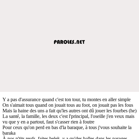
Y a pas d'assurance quand c'est ton tour, tu montes en aller simple
On s'aimait tous quand on jouait tous au foot, on jouait pas les fous
Mais la haine des uns a fait qu'les autres ont dû jouer les fourbes (he)
La santé, la famille, les deux c'est l'principal, l'oseille j'en veux mais
vu que y en a partout, faut s'casser rien à foutre
Pour ceux qu'on perd en bas d'la baraque, à tous j'vous souhaite la
baraka
À nos p'tits reufs, faites belek, y a qu'des balles dans les parages