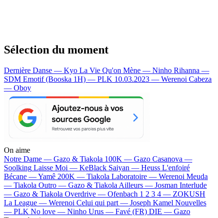
Sélection du moment
Dernière Danse — Kyo
La Vie Qu'on Mène — Ninho
Rihanna —
SDM
Emotif (Booska 1H) — PLK
10.03.2023 — Werenoi
Cabeza
— Oboy
On aime
Notre Dame —
Gazo & Tiakola
100K —
Gazo
Casanova —
Soolking
Laisse Moi —
KeBlack
Saiyan —
Heuss L'enfoiré
Bécane —
Yamê
200K —
Tiakola
Laboratoire —
Werenoi
Meuda
—
Tiakola
Outro —
Gazo & Tiakola
Ailleurs —
Josman
Interlude
—
Gazo & Tiakola
Overdrive —
Ofenbach
1 2 3 4 —
ZOKUSH
La League —
Werenoi
Celui qui part —
Joseph Kamel
Nouvelles
—
PLK
No love —
Ninho
Urus —
Favé (FR)
DIE —
Gazo