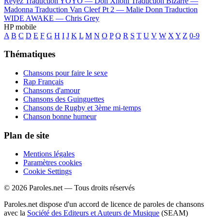
Reyez
Traduction YOYO —
Don Xhoni
Traduction Bizarre —
Madonna
Traduction Van Cleef Pt 2 —
Malie Donn
Traduction
WIDE AWAKE —
Chris Grey
HP mobile
A
B
C
D
E
F
G
H
I
J
K
L
M
N
O
P
Q
R
S
T
U
V
W
X
Y
Z
0-9
Thématiques
Chansons pour faire le sexe
Rap Français
Chansons d'amour
Chansons des Guinguettes
Chansons de Rugby et 3ème mi-temps
Chanson bonne humeur
Plan de site
Mentions légales
Paramètres cookies
Cookie Settings
© 2026 Paroles.net — Tous droits réservés
Paroles.net dispose d'un accord de licence de paroles de chansons
avec la
Société des Editeurs et Auteurs de Musique
(SEAM)