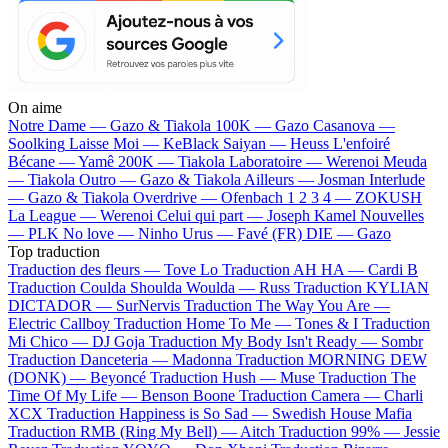
On aime
Notre Dame —
Gazo & Tiakola
100K —
Gazo
Casanova —
Soolking
Laisse Moi —
KeBlack
Saiyan —
Heuss L'enfoiré
Bécane —
Yamê
200K —
Tiakola
Laboratoire —
Werenoi
Meuda
—
Tiakola
Outro —
Gazo & Tiakola
Ailleurs —
Josman
Interlude
—
Gazo & Tiakola
Overdrive —
Ofenbach
1 2 3 4 —
ZOKUSH
La League —
Werenoi
Celui qui part —
Joseph Kamel
Nouvelles
—
PLK
No love —
Ninho
Urus —
Favé (FR)
DIE —
Gazo
Top traduction
Traduction des fleurs —
Tove Lo
Traduction AH HA —
Cardi B
Traduction Coulda Shoulda Woulda —
Russ
Traduction KYLIAN
DICTADOR —
SurNervis
Traduction The Way You Are —
Electric Callboy
Traduction Home To Me —
Tones & I
Traduction
Mi Chico —
DJ Goja
Traduction My Body Isn't Ready —
Sombr
Traduction Danceteria —
Madonna
Traduction MORNING DEW
(DONK) —
Beyoncé
Traduction Hush —
Muse
Traduction The
Time Of My Life —
Benson Boone
Traduction Camera —
Charli
XCX
Traduction Happiness is So Sad —
Swedish House Mafia
Traduction RMB (Ring My Bell) —
Aitch
Traduction 99% —
Jessie