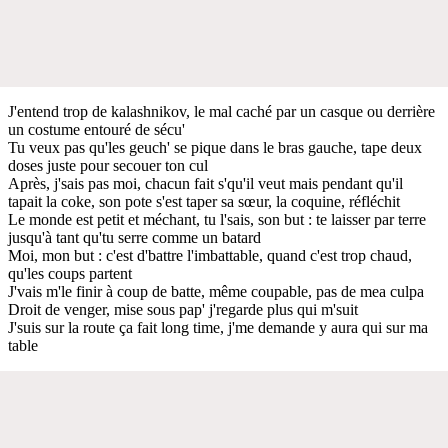
J'entend trop de kalashnikov, le mal caché par un casque ou derrière
un costume entouré de sécu'
Tu veux pas qu'les geuch' se pique dans le bras gauche, tape deux
doses juste pour secouer ton cul
Après, j'sais pas moi, chacun fait s'qu'il veut mais pendant qu'il
tapait la coke, son pote s'est taper sa sœur, la coquine, réfléchit
Le monde est petit et méchant, tu l'sais, son but : te laisser par terre
jusqu'à tant qu'tu serre comme un batard
Moi, mon but : c'est d'battre l'imbattable, quand c'est trop chaud,
qu'les coups partent
J'vais m'le finir à coup de batte, même coupable, pas de mea culpa
Droit de venger, mise sous pap' j'regarde plus qui m'suit
J'suis sur la route ça fait long time, j'me demande y aura qui sur ma
table