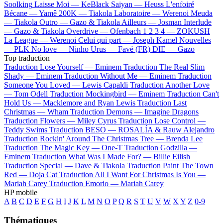
Soolking
Laisse Moi —
KeBlack
Saiyan —
Heuss L'enfoiré
Bécane —
Yamê
200K —
Tiakola
Laboratoire —
Werenoi
Meuda
—
Tiakola
Outro —
Gazo & Tiakola
Ailleurs —
Josman
Interlude
—
Gazo & Tiakola
Overdrive —
Ofenbach
1 2 3 4 —
ZOKUSH
La League —
Werenoi
Celui qui part —
Joseph Kamel
Nouvelles
—
PLK
No love —
Ninho
Urus —
Favé (FR)
DIE —
Gazo
Top traduction
Traduction Lose Yourself —
Eminem
Traduction The Real Slim
Shady —
Eminem
Traduction Without Me —
Eminem
Traduction
Someone You Loved —
Lewis Capaldi
Traduction Another Love
—
Tom Odell
Traduction Mockingbird —
Eminem
Traduction Can't
Hold Us —
Macklemore and Ryan Lewis
Traduction Last
Christmas —
Wham
Traduction Demons —
Imagine Dragons
Traduction Flowers —
Miley Cyrus
Traduction Lose Control —
Teddy Swims
Traduction BESO —
ROSALÍA & Rauw Alejandro
Traduction Rockin' Around The Christmas Tree —
Brenda Lee
Traduction The Magic Key —
One-T
Traduction Godzilla —
Eminem
Traduction What Was I Made For? —
Billie Eilish
Traduction Special —
Dave & Tiakola
Traduction Paint The Town
Red —
Doja Cat
Traduction All I Want For Christmas Is You —
Mariah Carey
Traduction Emorio —
Mariah Carey
HP mobile
A
B
C
D
E
F
G
H
I
J
K
L
M
N
O
P
Q
R
S
T
U
V
W
X
Y
Z
0-9
Thématiques