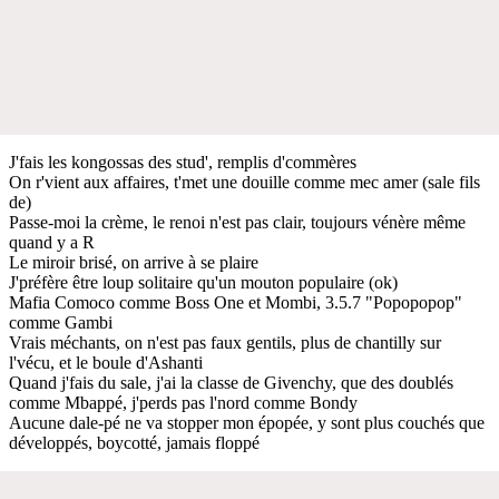
J'fais les kongossas des stud', remplis d'commères
On r'vient aux affaires, t'met une douille comme mec amer (sale fils
de)
Passe-moi la crème, le renoi n'est pas clair, toujours vénère même
quand y a R
Le miroir brisé, on arrive à se plaire
J'préfère être loup solitaire qu'un mouton populaire (ok)
Mafia Comoco comme Boss One et Mombi, 3.5.7 "Popopopop"
comme Gambi
Vrais méchants, on n'est pas faux gentils, plus de chantilly sur
l'vécu, et le boule d'Ashanti
Quand j'fais du sale, j'ai la classe de Givenchy, que des doublés
comme Mbappé, j'perds pas l'nord comme Bondy
Aucune dale-pé ne va stopper mon épopée, y sont plus couchés que
développés, boycotté, jamais floppé