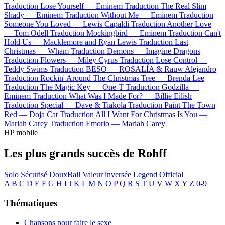
Traduction Lose Yourself —
Eminem
Traduction The Real Slim
Shady —
Eminem
Traduction Without Me —
Eminem
Traduction
Someone You Loved —
Lewis Capaldi
Traduction Another Love
—
Tom Odell
Traduction Mockingbird —
Eminem
Traduction Can't
Hold Us —
Macklemore and Ryan Lewis
Traduction Last
Christmas —
Wham
Traduction Demons —
Imagine Dragons
Traduction Flowers —
Miley Cyrus
Traduction Lose Control —
Teddy Swims
Traduction BESO —
ROSALÍA & Rauw Alejandro
Traduction Rockin' Around The Christmas Tree —
Brenda Lee
Traduction The Magic Key —
One-T
Traduction Godzilla —
Eminem
Traduction What Was I Made For? —
Billie Eilish
Traduction Special —
Dave & Tiakola
Traduction Paint The Town
Red —
Doja Cat
Traduction All I Want For Christmas Is You —
Mariah Carey
Traduction Emorio —
Mariah Carey
HP mobile
Les plus grands succès de Rohff
Solo
Sécurisé
DouxBail
Valeur inversée
Legend
Official
A
B
C
D
E
F
G
H
I
J
K
L
M
N
O
P
Q
R
S
T
U
V
W
X
Y
Z
0-9
Thématiques
Chansons pour faire le sexe