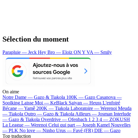
Sélection du moment
Parapluie — Jeck
Hey Bro — Eloïz
ON Y VA — Smily
On aime
Notre Dame —
Gazo & Tiakola
100K —
Gazo
Casanova —
Soolking
Laisse Moi —
KeBlack
Saiyan —
Heuss L'enfoiré
Bécane —
Yamê
200K —
Tiakola
Laboratoire —
Werenoi
Meuda
—
Tiakola
Outro —
Gazo & Tiakola
Ailleurs —
Josman
Interlude
—
Gazo & Tiakola
Overdrive —
Ofenbach
1 2 3 4 —
ZOKUSH
La League —
Werenoi
Celui qui part —
Joseph Kamel
Nouvelles
—
PLK
No love —
Ninho
Urus —
Favé (FR)
DIE —
Gazo
Top traduction