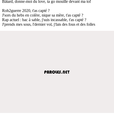
Bâtard, donne-moi du love, ta go mouille devant ma tof
Roh2guerre 2020, t'as capté ?
J'sors du hebs en colère, nique sa mère, t'as capté ?
Rap actuel : bac à sable, j'suis incassable, t'as capté ?
J'prends mes sous, l'dernier vol, j'fais des fous et des folles