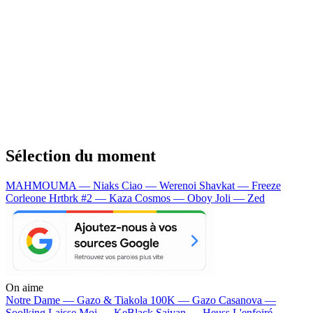
Sélection du moment
MAHMOUMA — Niaks
Ciao — Werenoi
Shavkat — Freeze
Corleone
Hrtbrk #2 — Kaza
Cosmos — Oboy
Joli — Zed
On aime
Notre Dame —
Gazo & Tiakola
100K —
Gazo
Casanova —
Soolking
Laisse Moi —
KeBlack
Saiyan —
Heuss L'enfoiré