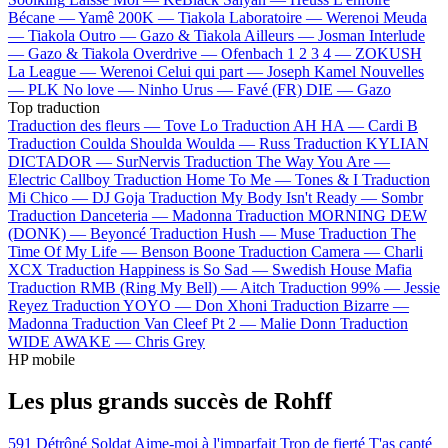
Bécane —
Yamê
200K —
Tiakola
Laboratoire —
Werenoi
Meuda
—
Tiakola
Outro —
Gazo & Tiakola
Ailleurs —
Josman
Interlude
—
Gazo & Tiakola
Overdrive —
Ofenbach
1 2 3 4 —
ZOKUSH
La League —
Werenoi
Celui qui part —
Joseph Kamel
Nouvelles
—
PLK
No love —
Ninho
Urus —
Favé (FR)
DIE —
Gazo
Top traduction
Traduction des fleurs —
Tove Lo
Traduction AH HA —
Cardi B
Traduction Coulda Shoulda Woulda —
Russ
Traduction KYLIAN
DICTADOR —
SurNervis
Traduction The Way You Are —
Electric Callboy
Traduction Home To Me —
Tones & I
Traduction
Mi Chico —
DJ Goja
Traduction My Body Isn't Ready —
Sombr
Traduction Danceteria —
Madonna
Traduction MORNING DEW
(DONK) —
Beyoncé
Traduction Hush —
Muse
Traduction The
Time Of My Life —
Benson Boone
Traduction Camera —
Charli
XCX
Traduction Happiness is So Sad —
Swedish House Mafia
Traduction RMB (Ring My Bell) —
Aitch
Traduction 99% —
Jessie
Reyez
Traduction YOYO —
Don Xhoni
Traduction Bizarre —
Madonna
Traduction Van Cleef Pt 2 —
Malie Donn
Traduction
WIDE AWAKE —
Chris Grey
HP mobile
Les plus grands succès de Rohff
591
Détrôné
Soldat
Aime-moi à l'imparfait
Trop de fierté
T'as capté