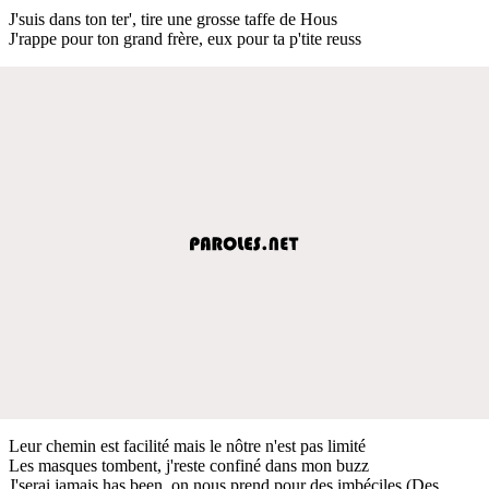
J'suis dans ton ter', tire une grosse taffe de Hous
J'rappe pour ton grand frère, eux pour ta p'tite reuss
Leur chemin est facilité mais le nôtre n'est pas limité
Les masques tombent, j'reste confiné dans mon buzz
J'serai jamais has been, on nous prend pour des imbéciles (Des