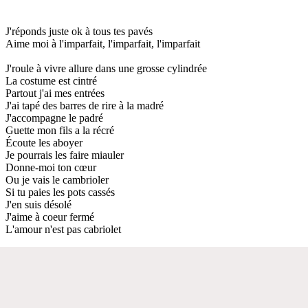
J'réponds juste ok à tous tes pavés
Aime moi à l'imparfait, l'imparfait, l'imparfait
J'roule à vivre allure dans une grosse cylindrée
La costume est cintré
Partout j'ai mes entrées
J'ai tapé des barres de rire à la madré
J'accompagne le padré
Guette mon fils a la récré
Écoute les aboyer
Je pourrais les faire miauler
Donne-moi ton cœur
Ou je vais le cambrioler
Si tu paies les pots cassés
J'en suis désolé
J'aime à coeur fermé
L'amour n'est pas cabriolet