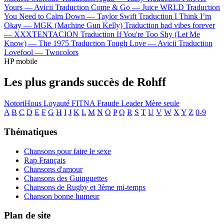
Yours —
Avicii
Traduction Come & Go —
Juice WRLD
Traduction
You Need to Calm Down —
Taylor Swift
Traduction I Think I’m
Okay —
MGK (Machine Gun Kelly)
Traduction bad vibes forever
—
XXXTENTACION
Traduction If You're Too Shy (Let Me
Know) —
The 1975
Traduction Tough Love —
Avicii
Traduction
Lovefool —
Twocolors
HP mobile
Les plus grands succès de Rohff
NotoriHous
Loyauté
FITNA
Fraude
Leader
Mère seule
A
B
C
D
E
F
G
H
I
J
K
L
M
N
O
P
Q
R
S
T
U
V
W
X
Y
Z
0-9
Thématiques
Chansons pour faire le sexe
Rap Français
Chansons d'amour
Chansons des Guinguettes
Chansons de Rugby et 3ème mi-temps
Chanson bonne humeur
Plan de site