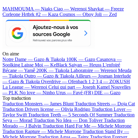
MAHMOUMA — Niaks
Ciao — Werenoi
Shavkat — Freeze
Corleone
Hrtbrk #2 — Kaza
Cosmos — Oboy
Joli — Zed
On aime
Notre Dame —
Gazo & Tiakola
100K —
Gazo
Casanova —
Soolking
Laisse Moi —
KeBlack
Saiyan —
Heuss L'enfoiré
Bécane —
Yamê
200K —
Tiakola
Laboratoire —
Werenoi
Meuda
—
Tiakola
Outro —
Gazo & Tiakola
Ailleurs —
Josman
Interlude
—
Gazo & Tiakola
Overdrive —
Ofenbach
1 2 3 4 —
ZOKUSH
La League —
Werenoi
Celui qui part —
Joseph Kamel
Nouvelles
—
PLK
No love —
Ninho
Urus —
Favé (FR)
DIE —
Gazo
Top traduction
Traduction Monsters —
James Blunt
Traduction Streets —
Doja Cat
Traduction Drivers license —
Olivia Rodrigo
Traduction Lover —
Taylor Swift
Traduction Teeth —
5 Seconds Of Summer
Traduction
Seya —
Morad
Traduction No Idea —
Don Toliver
Traduction
Morado —
J Balvin
Traduction Hard For Me —
Michele Morrone
Traduction Rapture —
Michele Morrone
Traduction Stand By —
Michele Morrone
Traduction Agua —
Tainy
Traduction Forever