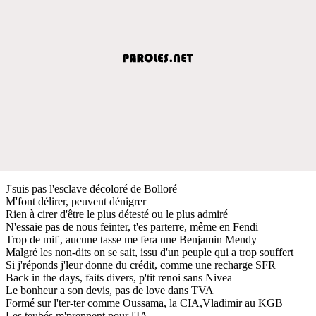
J'suis pas l'esclave décoloré de Bolloré
M'font délirer, peuvent dénigrer
Rien à cirer d'être le plus détesté ou le plus admiré
N'essaie pas de nous feinter, t'es parterre, même en Fendi
Trop de mif', aucune tasse me fera une Benjamin Mendy
Malgré les non-dits on se sait, issu d'un peuple qui a trop souffert
Si j'réponds j'leur donne du crédit, comme une recharge SFR
Back in the days, faits divers, p'tit renoi sans Nivea
Le bonheur a son devis, pas de love dans TVA
Formé sur l'ter-ter comme Oussama, la CIA,Vladimir au KGB
Les teubés m'prennent pour l'IA