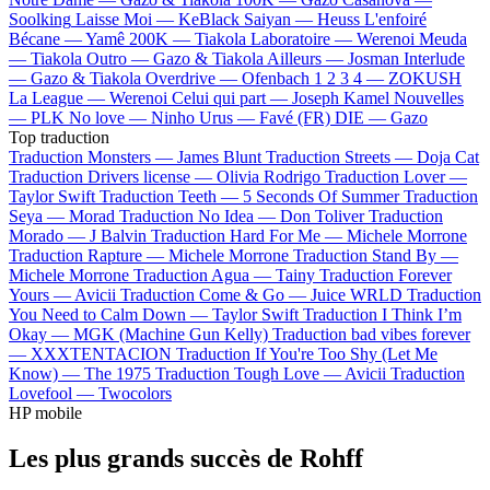
Soolking
Laisse Moi —
KeBlack
Saiyan —
Heuss L'enfoiré
Bécane —
Yamê
200K —
Tiakola
Laboratoire —
Werenoi
Meuda
—
Tiakola
Outro —
Gazo & Tiakola
Ailleurs —
Josman
Interlude
—
Gazo & Tiakola
Overdrive —
Ofenbach
1 2 3 4 —
ZOKUSH
La League —
Werenoi
Celui qui part —
Joseph Kamel
Nouvelles
—
PLK
No love —
Ninho
Urus —
Favé (FR)
DIE —
Gazo
Top traduction
Traduction Monsters —
James Blunt
Traduction Streets —
Doja Cat
Traduction Drivers license —
Olivia Rodrigo
Traduction Lover —
Taylor Swift
Traduction Teeth —
5 Seconds Of Summer
Traduction
Seya —
Morad
Traduction No Idea —
Don Toliver
Traduction
Morado —
J Balvin
Traduction Hard For Me —
Michele Morrone
Traduction Rapture —
Michele Morrone
Traduction Stand By —
Michele Morrone
Traduction Agua —
Tainy
Traduction Forever
Yours —
Avicii
Traduction Come & Go —
Juice WRLD
Traduction
You Need to Calm Down —
Taylor Swift
Traduction I Think I’m
Okay —
MGK (Machine Gun Kelly)
Traduction bad vibes forever
—
XXXTENTACION
Traduction If You're Too Shy (Let Me
Know) —
The 1975
Traduction Tough Love —
Avicii
Traduction
Lovefool —
Twocolors
HP mobile
Les plus grands succès de Rohff