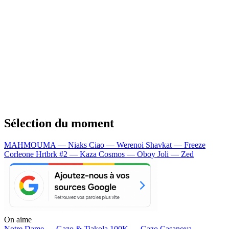
Sélection du moment
MAHMOUMA — Niaks
Ciao — Werenoi
Shavkat — Freeze
Corleone
Hrtbrk #2 — Kaza
Cosmos — Oboy
Joli — Zed
On aime
Notre Dame —
Gazo & Tiakola
100K —
Gazo
Casanova —