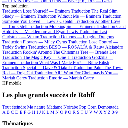
—
PLK
No love —
Ninho
Urus —
Favé (FR)
DIE —
Gazo
Top traduction
Traduction Lose Yourself —
Eminem
Traduction The Real Slim
Shady —
Eminem
Traduction Without Me —
Eminem
Traduction
Someone You Loved —
Lewis Capaldi
Traduction Another Love
—
Tom Odell
Traduction Mockingbird —
Eminem
Traduction Can't
Hold Us —
Macklemore and Ryan Lewis
Traduction Last
Christmas —
Wham
Traduction Demons —
Imagine Dragons
Traduction Flowers —
Miley Cyrus
Traduction Lose Control —
Teddy Swims
Traduction BESO —
ROSALÍA & Rauw Alejandro
Traduction Rockin' Around The Christmas Tree —
Brenda Lee
Traduction The Magic Key —
One-T
Traduction Godzilla —
Eminem
Traduction What Was I Made For? —
Billie Eilish
Traduction Special —
Dave & Tiakola
Traduction Paint The Town
Red —
Doja Cat
Traduction All I Want For Christmas Is You —
Mariah Carey
Traduction Emorio —
Mariah Carey
HP mobile
Les plus grands succès de Rohff
Tout éteindre
Ma nature
Madame
Noirabe
Pop Corn
Demontada
A
B
C
D
E
F
G
H
I
J
K
L
M
N
O
P
Q
R
S
T
U
V
W
X
Y
Z
0-9
Thématiques