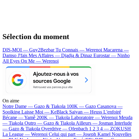
Sélection du moment
DIS-MOI — Guy2Bezbar
Tu Connais — Werenoi
Macarena —
Damso
J'fais Mes Affaires — Djadja & Dinaz
Eurostar — Ninho
All Eyes On Me — Werenoi
On aime
Notre Dame —
Gazo & Tiakola
100K —
Gazo
Casanova —
Soolking
Laisse Moi —
KeBlack
Saiyan —
Heuss L'enfoiré
Bécane —
Yamê
200K —
Tiakola
Laboratoire —
Werenoi
Meuda
—
Tiakola
Outro —
Gazo & Tiakola
Ailleurs —
Josman
Interlude
—
Gazo & Tiakola
Overdrive —
Ofenbach
1 2 3 4 —
ZOKUSH
La League —
Werenoi
Celui qui part —
Joseph Kamel
Nouvelles