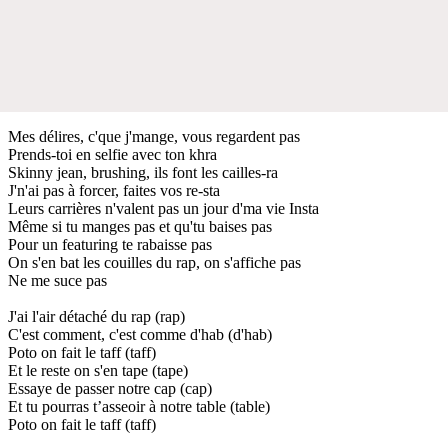
Mes délires, c'que j'mange, vous regardent pas
Prends-toi en selfie avec ton khra
Skinny jean, brushing, ils font les cailles-ra
J'n'ai pas à forcer, faites vos re-sta
Leurs carrières n'valent pas un jour d'ma vie Insta
Même si tu manges pas et qu'tu baises pas
Pour un featuring te rabaisse pas
On s'en bat les couilles du rap, on s'affiche pas
Ne me suce pas
J'ai l'air détaché du rap (rap)
C'est comment, c'est comme d'hab (d'hab)
Poto on fait le taff (taff)
Et le reste on s'en tape (tape)
Essaye de passer notre cap (cap)
Et tu pourras t’asseoir à notre table (table)
Poto on fait le taff (taff)