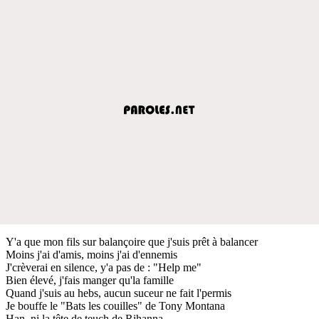
Y'a que mon fils sur balançoire que j'suis prêt à balancer
Moins j'ai d'amis, moins j'ai d'ennemis
J'crèverai en silence, y'a pas de : "Help me"
Bien élevé, j'fais manger qu'la famille
Quand j'suis au hebs, aucun suceur ne fait l'permis
Je bouffe le "Bats les couilles" de Tony Montana
Han, ni la tête de teuch de Rihanna