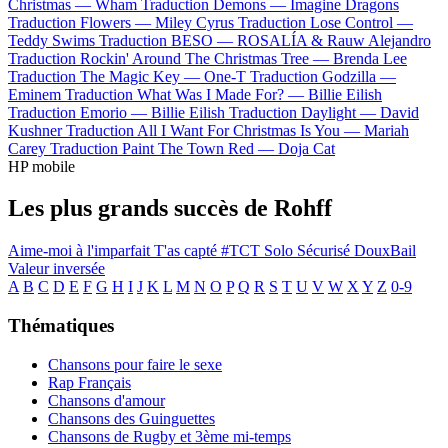
Christmas —
Wham
Traduction Demons —
Imagine Dragons
Traduction Flowers —
Miley Cyrus
Traduction Lose Control —
Teddy Swims
Traduction BESO —
ROSALÍA & Rauw Alejandro
Traduction Rockin' Around The Christmas Tree —
Brenda Lee
Traduction The Magic Key —
One-T
Traduction Godzilla —
Eminem
Traduction What Was I Made For? —
Billie Eilish
Traduction Emorio —
Billie Eilish
Traduction Daylight —
David
Kushner
Traduction All I Want For Christmas Is You —
Mariah
Carey
Traduction Paint The Town Red —
Doja Cat
HP mobile
Les plus grands succès de Rohff
Aime-moi à l'imparfait
T'as capté #TCT
Solo
Sécurisé
DouxBail
Valeur inversée
A
B
C
D
E
F
G
H
I
J
K
L
M
N
O
P
Q
R
S
T
U
V
W
X
Y
Z
0-9
Thématiques
Chansons pour faire le sexe
Rap Français
Chansons d'amour
Chansons des Guinguettes
Chansons de Rugby et 3ème mi-temps