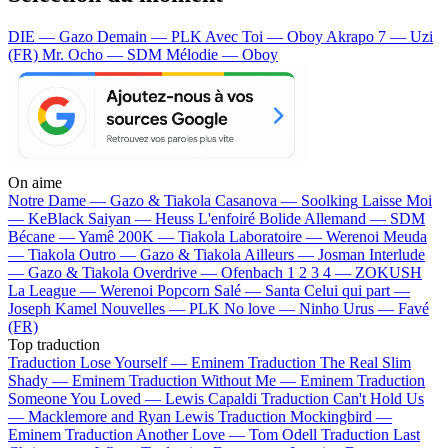
DIE — Gazo
Demain — PLK
Avec Toi — Oboy
Akrapo 7 — Uzi
(FR)
Mr. Ocho — SDM
Mélodie — Oboy
On aime
Notre Dame —
Gazo & Tiakola
Casanova —
Soolking
Laisse Moi
—
KeBlack
Saiyan —
Heuss L'enfoiré
Bolide Allemand —
SDM
Bécane —
Yamê
200K —
Tiakola
Laboratoire —
Werenoi
Meuda
—
Tiakola
Outro —
Gazo & Tiakola
Ailleurs —
Josman
Interlude
—
Gazo & Tiakola
Overdrive —
Ofenbach
1 2 3 4 —
ZOKUSH
La League —
Werenoi
Popcorn Salé —
Santa
Celui qui part —
Joseph Kamel
Nouvelles —
PLK
No love —
Ninho
Urus —
Favé
(FR)
Top traduction
Traduction Lose Yourself —
Eminem
Traduction The Real Slim
Shady —
Eminem
Traduction Without Me —
Eminem
Traduction
Someone You Loved —
Lewis Capaldi
Traduction Can't Hold Us
—
Macklemore and Ryan Lewis
Traduction Mockingbird —
Eminem
Traduction Another Love —
Tom Odell
Traduction Last