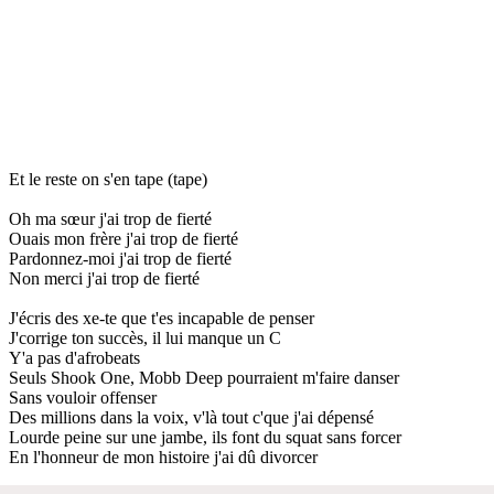
Et le reste on s'en tape (tape)
Oh ma sœur j'ai trop de fierté
Ouais mon frère j'ai trop de fierté
Pardonnez-moi j'ai trop de fierté
Non merci j'ai trop de fierté
J'écris des xe-te que t'es incapable de penser
J'corrige ton succès, il lui manque un C
Y'a pas d'afrobeats
Seuls Shook One, Mobb Deep pourraient m'faire danser
Sans vouloir offenser
Des millions dans la voix, v'là tout c'que j'ai dépensé
Lourde peine sur une jambe, ils font du squat sans forcer
En l'honneur de mon histoire j'ai dû divorcer