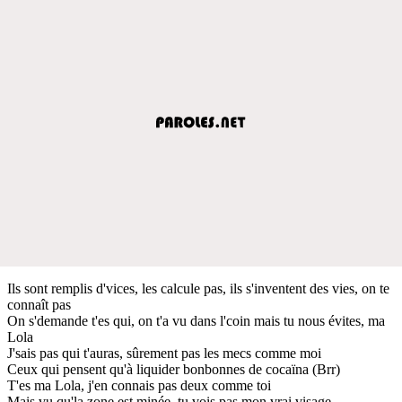
Ils sont remplis d'vices, les calcule pas, ils s'inventent des vies, on te
connaît pas
On s'demande t'es qui, on t'a vu dans l'coin mais tu nous évites, ma
Lola
J'sais pas qui t'auras, sûrement pas les mecs comme moi
Ceux qui pensent qu'à liquider bonbonnes de cocaïna (Brr)
T'es ma Lola, j'en connais pas deux comme toi
Mais vu qu'la zone est minée, tu vois pas mon vrai visage