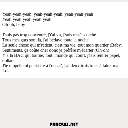
Yeah-yeah-yeah, yeah-yeah-yeah, yeah-yeah-yeah
Yeah-yeah-yeah-yeah-yeah
Oh-oh, baby
J'suis pas trop concentré, j't'ai vu, j'suis resté scotché
Tous mes gars sont là, j'ai bédave toute la noche
La seule chose qui m'retient, c'est ma vie, tout mon quartier (Baby)
Sentiments, ça coûte cher donc je préfère m'écarter (Oh-oh)
Y a la BAC qui tourne, tout l'monde qui court, j'fais rentrer papel,
dollars
J'te rappellerai peut-être à l'occas', j'ai deux-trois trucs à faire, ma
Lola