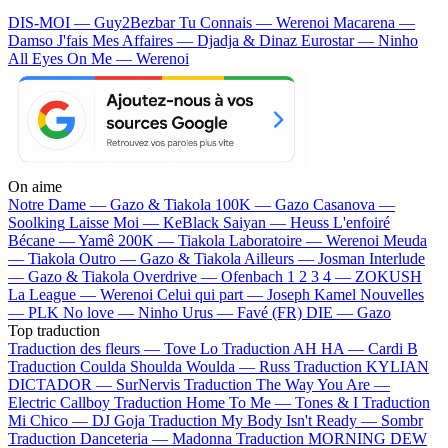
DIS-MOI — Guy2Bezbar
Tu Connais — Werenoi
Macarena —
Damso
J'fais Mes Affaires — Djadja & Dinaz
Eurostar — Ninho
All Eyes On Me — Werenoi
On aime
Notre Dame —
Gazo & Tiakola
100K —
Gazo
Casanova —
Soolking
Laisse Moi —
KeBlack
Saiyan —
Heuss L'enfoiré
Bécane —
Yamê
200K —
Tiakola
Laboratoire —
Werenoi
Meuda
—
Tiakola
Outro —
Gazo & Tiakola
Ailleurs —
Josman
Interlude
—
Gazo & Tiakola
Overdrive —
Ofenbach
1 2 3 4 —
ZOKUSH
La League —
Werenoi
Celui qui part —
Joseph Kamel
Nouvelles
—
PLK
No love —
Ninho
Urus —
Favé (FR)
DIE —
Gazo
Top traduction
Traduction des fleurs —
Tove Lo
Traduction AH HA —
Cardi B
Traduction Coulda Shoulda Woulda —
Russ
Traduction KYLIAN
DICTADOR —
SurNervis
Traduction The Way You Are —
Electric Callboy
Traduction Home To Me —
Tones & I
Traduction
Mi Chico —
DJ Goja
Traduction My Body Isn't Ready —
Sombr
Traduction Danceteria —
Madonna
Traduction MORNING DEW