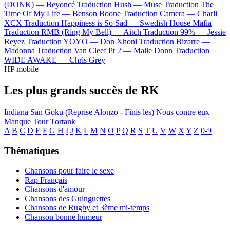
(DONK) —
Beyoncé
Traduction Hush —
Muse
Traduction The
Time Of My Life —
Benson Boone
Traduction Camera —
Charli
XCX
Traduction Happiness is So Sad —
Swedish House Mafia
Traduction RMB (Ring My Bell) —
Aitch
Traduction 99% —
Jessie
Reyez
Traduction YOYO —
Don Xhoni
Traduction Bizarre —
Madonna
Traduction Van Cleef Pt 2 —
Malie Donn
Traduction
WIDE AWAKE —
Chris Grey
HP mobile
Les plus grands succès de RK
Indiana
San Goku (Reprise Alonzo - Finis les)
Nous contre eux
Manque
Tour
Tortank
A
B
C
D
E
F
G
H
I
J
K
L
M
N
O
P
Q
R
S
T
U
V
W
X
Y
Z
0-9
Thématiques
Chansons pour faire le sexe
Rap Français
Chansons d'amour
Chansons des Guinguettes
Chansons de Rugby et 3ème mi-temps
Chanson bonne humeur