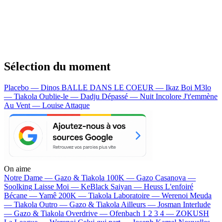
Sélection du moment
Placebo — Dinos
BALLE DANS LE COEUR — Ikaz Boi
M3lo
— Tiakola
Oublie-le — Dadju
Dépassé — Nuit Incolore
J't'emmène
Au Vent — Louise Attaque
On aime
Notre Dame —
Gazo & Tiakola
100K —
Gazo
Casanova —
Soolking
Laisse Moi —
KeBlack
Saiyan —
Heuss L'enfoiré
Bécane —
Yamê
200K —
Tiakola
Laboratoire —
Werenoi
Meuda
—
Tiakola
Outro —
Gazo & Tiakola
Ailleurs —
Josman
Interlude
—
Gazo & Tiakola
Overdrive —
Ofenbach
1 2 3 4 —
ZOKUSH