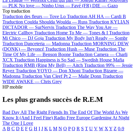
La League —
Werenoi
Celui qui part —
Joseph Kamel
Nouvelles
—
PLK
No love —
Ninho
Urus —
Favé (FR)
DIE —
Gazo
Top traduction
Traduction des fleurs —
Tove Lo
Traduction AH HA —
Cardi B
Traduction Coulda Shoulda Woulda —
Russ
Traduction KYLIAN
DICTADOR —
SurNervis
Traduction The Way You Are —
Electric Callboy
Traduction Home To Me —
Tones & I
Traduction
Mi Chico —
DJ Goja
Traduction My Body Isn't Ready —
Sombr
Traduction Danceteria —
Madonna
Traduction MORNING DEW
(DONK) —
Beyoncé
Traduction Hush —
Muse
Traduction The
Time Of My Life —
Benson Boone
Traduction Camera —
Charli
XCX
Traduction Happiness is So Sad —
Swedish House Mafia
Traduction RMB (Ring My Bell) —
Aitch
Traduction 99% —
Jessie
Reyez
Traduction YOYO —
Don Xhoni
Traduction Bizarre —
Madonna
Traduction Van Cleef Pt 2 —
Malie Donn
Traduction
WIDE AWAKE —
Chris Grey
HP mobile
Les plus grands succès de R.E.M
Bad Day
All The Right Friends
Its The End Of The World As We
Know It (And I Feel Fine)
Radio Free Europe
Gardening At Night
The One I Love
A
B
C
D
E
F
G
H
I
J
K
L
M
N
O
P
Q
R
S
T
U
V
W
X
Y
Z
0-9