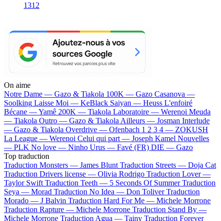
1312
On aime
Notre Dame —
Gazo & Tiakola
100K —
Gazo
Casanova —
Soolking
Laisse Moi —
KeBlack
Saiyan —
Heuss L'enfoiré
Bécane —
Yamê
200K —
Tiakola
Laboratoire —
Werenoi
Meuda
—
Tiakola
Outro —
Gazo & Tiakola
Ailleurs —
Josman
Interlude
—
Gazo & Tiakola
Overdrive —
Ofenbach
1 2 3 4 —
ZOKUSH
La League —
Werenoi
Celui qui part —
Joseph Kamel
Nouvelles
—
PLK
No love —
Ninho
Urus —
Favé (FR)
DIE —
Gazo
Top traduction
Traduction Monsters —
James Blunt
Traduction Streets —
Doja Cat
Traduction Drivers license —
Olivia Rodrigo
Traduction Lover —
Taylor Swift
Traduction Teeth —
5 Seconds Of Summer
Traduction
Seya —
Morad
Traduction No Idea —
Don Toliver
Traduction
Morado —
J Balvin
Traduction Hard For Me —
Michele Morrone
Traduction Rapture —
Michele Morrone
Traduction Stand By —
Michele Morrone
Traduction Agua —
Tainy
Traduction Forever