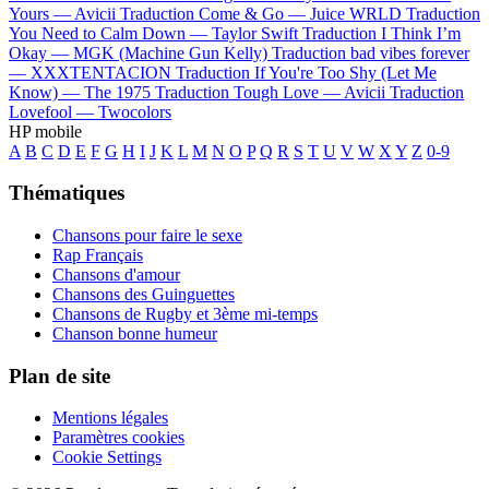
Yours —
Avicii
Traduction Come & Go —
Juice WRLD
Traduction
You Need to Calm Down —
Taylor Swift
Traduction I Think I’m
Okay —
MGK (Machine Gun Kelly)
Traduction bad vibes forever
—
XXXTENTACION
Traduction If You're Too Shy (Let Me
Know) —
The 1975
Traduction Tough Love —
Avicii
Traduction
Lovefool —
Twocolors
HP mobile
A
B
C
D
E
F
G
H
I
J
K
L
M
N
O
P
Q
R
S
T
U
V
W
X
Y
Z
0-9
Thématiques
Chansons pour faire le sexe
Rap Français
Chansons d'amour
Chansons des Guinguettes
Chansons de Rugby et 3ème mi-temps
Chanson bonne humeur
Plan de site
Mentions légales
Paramètres cookies
Cookie Settings