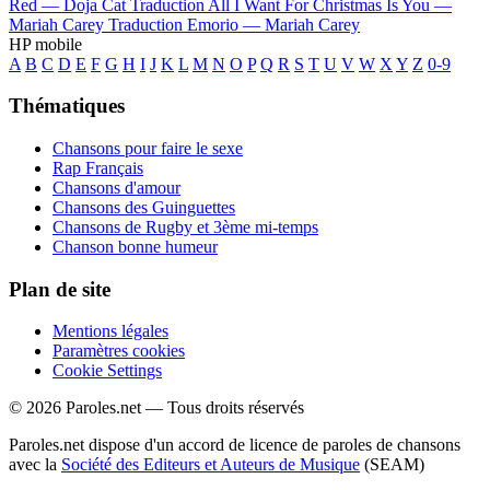
Red —
Doja Cat
Traduction All I Want For Christmas Is You —
Mariah Carey
Traduction Emorio —
Mariah Carey
HP mobile
A
B
C
D
E
F
G
H
I
J
K
L
M
N
O
P
Q
R
S
T
U
V
W
X
Y
Z
0-9
Thématiques
Chansons pour faire le sexe
Rap Français
Chansons d'amour
Chansons des Guinguettes
Chansons de Rugby et 3ème mi-temps
Chanson bonne humeur
Plan de site
Mentions légales
Paramètres cookies
Cookie Settings
© 2026 Paroles.net — Tous droits réservés
Paroles.net dispose d'un accord de licence de paroles de chansons
avec la
Société des Editeurs et Auteurs de Musique
(SEAM)