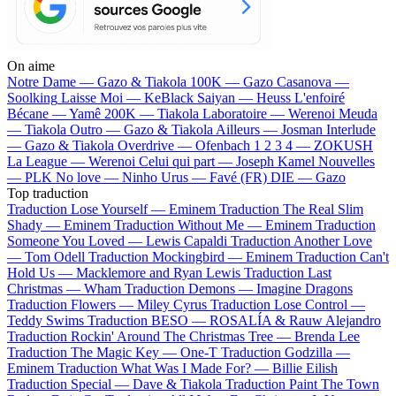
On aime
Notre Dame —
Gazo & Tiakola
100K —
Gazo
Casanova —
Soolking
Laisse Moi —
KeBlack
Saiyan —
Heuss L'enfoiré
Bécane —
Yamê
200K —
Tiakola
Laboratoire —
Werenoi
Meuda
—
Tiakola
Outro —
Gazo & Tiakola
Ailleurs —
Josman
Interlude
—
Gazo & Tiakola
Overdrive —
Ofenbach
1 2 3 4 —
ZOKUSH
La League —
Werenoi
Celui qui part —
Joseph Kamel
Nouvelles
—
PLK
No love —
Ninho
Urus —
Favé (FR)
DIE —
Gazo
Top traduction
Traduction Lose Yourself —
Eminem
Traduction The Real Slim
Shady —
Eminem
Traduction Without Me —
Eminem
Traduction
Someone You Loved —
Lewis Capaldi
Traduction Another Love
—
Tom Odell
Traduction Mockingbird —
Eminem
Traduction Can't
Hold Us —
Macklemore and Ryan Lewis
Traduction Last
Christmas —
Wham
Traduction Demons —
Imagine Dragons
Traduction Flowers —
Miley Cyrus
Traduction Lose Control —
Teddy Swims
Traduction BESO —
ROSALÍA & Rauw Alejandro
Traduction Rockin' Around The Christmas Tree —
Brenda Lee
Traduction The Magic Key —
One-T
Traduction Godzilla —
Eminem
Traduction What Was I Made For? —
Billie Eilish
Traduction Special —
Dave & Tiakola
Traduction Paint The Town