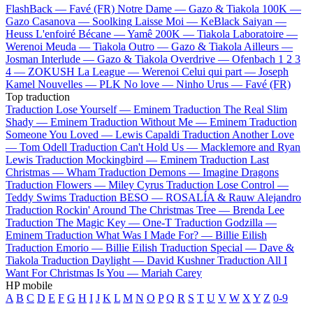
FlashBack —
Favé (FR)
Notre Dame —
Gazo & Tiakola
100K —
Gazo
Casanova —
Soolking
Laisse Moi —
KeBlack
Saiyan —
Heuss L'enfoiré
Bécane —
Yamê
200K —
Tiakola
Laboratoire —
Werenoi
Meuda —
Tiakola
Outro —
Gazo & Tiakola
Ailleurs —
Josman
Interlude —
Gazo & Tiakola
Overdrive —
Ofenbach
1 2 3
4 —
ZOKUSH
La League —
Werenoi
Celui qui part —
Joseph
Kamel
Nouvelles —
PLK
No love —
Ninho
Urus —
Favé (FR)
Top traduction
Traduction Lose Yourself —
Eminem
Traduction The Real Slim
Shady —
Eminem
Traduction Without Me —
Eminem
Traduction
Someone You Loved —
Lewis Capaldi
Traduction Another Love
—
Tom Odell
Traduction Can't Hold Us —
Macklemore and Ryan
Lewis
Traduction Mockingbird —
Eminem
Traduction Last
Christmas —
Wham
Traduction Demons —
Imagine Dragons
Traduction Flowers —
Miley Cyrus
Traduction Lose Control —
Teddy Swims
Traduction BESO —
ROSALÍA & Rauw Alejandro
Traduction Rockin' Around The Christmas Tree —
Brenda Lee
Traduction The Magic Key —
One-T
Traduction Godzilla —
Eminem
Traduction What Was I Made For? —
Billie Eilish
Traduction Emorio —
Billie Eilish
Traduction Special —
Dave &
Tiakola
Traduction Daylight —
David Kushner
Traduction All I
Want For Christmas Is You —
Mariah Carey
HP mobile
A
B
C
D
E
F
G
H
I
J
K
L
M
N
O
P
Q
R
S
T
U
V
W
X
Y
Z
0-9