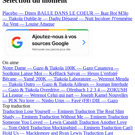
Sélection du moment
Placebo — Dinos
BALLE DANS LE COEUR — Ikaz Boi
M3lo
— Tiakola
Oublie-le — Dadju
Dépassé — Nuit Incolore
J't'emmène
Au Vent — Louise Attaque
On aime
Notre Dame —
Gazo & Tiakola
100K —
Gazo
Casanova —
Soolking
Laisse Moi —
KeBlack
Saiyan —
Heuss L'enfoiré
Bécane —
Yamê
200K —
Tiakola
Laboratoire —
Werenoi
Meuda
—
Tiakola
Outro —
Gazo & Tiakola
Ailleurs —
Josman
Interlude
—
Gazo & Tiakola
Overdrive —
Ofenbach
1 2 3 4 —
ZOKUSH
La League —
Werenoi
Celui qui part —
Joseph Kamel
Nouvelles
—
PLK
No love —
Ninho
Urus —
Favé (FR)
DIE —
Gazo
Top traduction
Traduction Lose Yourself —
Eminem
Traduction The Real Slim
Shady —
Eminem
Traduction Without Me —
Eminem
Traduction
Someone You Loved —
Lewis Capaldi
Traduction Another Love
—
Tom Odell
Traduction Mockingbird —
Eminem
Traduction Can't
Hold Us —
Macklemore and Ryan Lewis
Traduction Last