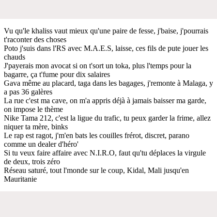
Vu qu'le khaliss vaut mieux qu'une paire de fesse, j'baise, j'pourrais
t'raconter des choses
Poto j'suis dans l'RS avec M.A.E.S, laisse, ces fils de pute jouer les
chauds
J'payerais mon avocat si on t'sort un toka, plus l'temps pour la
bagarre, ça t'fume pour dix salaires
Gava même au placard, taga dans les bagages, j'remonte à Malaga, y
a pas 36 galères
La rue c'est ma cave, on m'a appris déjà à jamais baisser ma garde,
on impose le thème
Nike Tama 212, c'est la ligue du trafic, tu peux garder la frime, allez
niquer ta mère, binks
Le rap est ragot, j'm'en bats les couilles frérot, discret, parano
comme un dealer d'héro'
Si tu veux faire affaire avec N.I.R.O, faut qu'tu déplaces la virgule
de deux, trois zéro
Réseau saturé, tout l'monde sur le coup, Kidal, Mali jusqu'en
Mauritanie