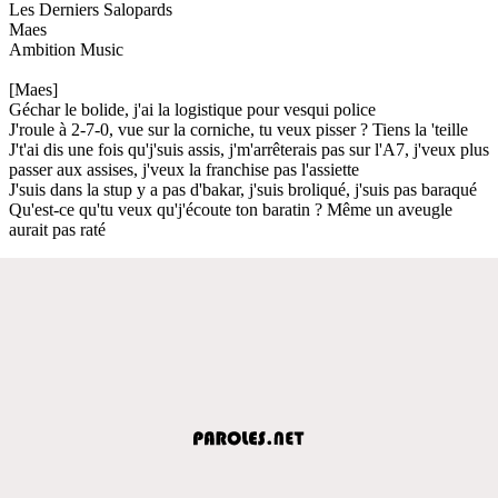
Les Derniers Salopards
Maes
Ambition Music
[Maes]
Géchar le bolide, j'ai la logistique pour vesqui police
J'roule à 2-7-0, vue sur la corniche, tu veux pisser ? Tiens la 'teille
J't'ai dis une fois qu'j'suis assis, j'm'arrêterais pas sur l'A7, j'veux plus
passer aux assises, j'veux la franchise pas l'assiette
J'suis dans la stup y a pas d'bakar, j'suis broliqué, j'suis pas baraqué
Qu'est-ce qu'tu veux qu'j'écoute ton baratin ? Même un aveugle
aurait pas raté