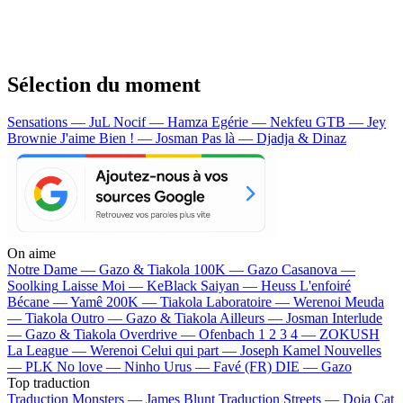
Sélection du moment
Sensations — JuL
Nocif — Hamza
Egérie — Nekfeu
GTB — Jey
Brownie
J'aime Bien ! — Josman
Pas là — Djadja & Dinaz
On aime
Notre Dame —
Gazo & Tiakola
100K —
Gazo
Casanova —
Soolking
Laisse Moi —
KeBlack
Saiyan —
Heuss L'enfoiré
Bécane —
Yamê
200K —
Tiakola
Laboratoire —
Werenoi
Meuda
—
Tiakola
Outro —
Gazo & Tiakola
Ailleurs —
Josman
Interlude
—
Gazo & Tiakola
Overdrive —
Ofenbach
1 2 3 4 —
ZOKUSH
La League —
Werenoi
Celui qui part —
Joseph Kamel
Nouvelles
—
PLK
No love —
Ninho
Urus —
Favé (FR)
DIE —
Gazo
Top traduction
Traduction Monsters —
James Blunt
Traduction Streets —
Doja Cat