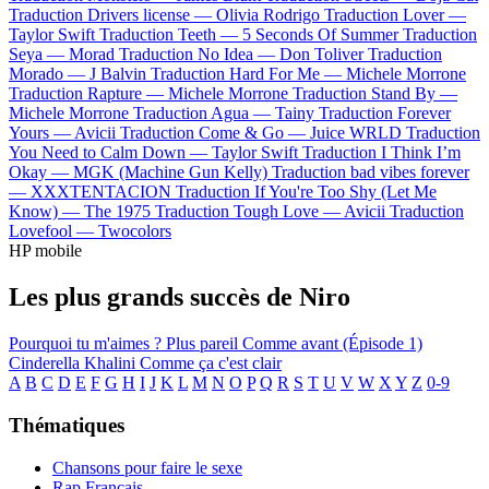
Traduction Drivers license —
Olivia Rodrigo
Traduction Lover —
Taylor Swift
Traduction Teeth —
5 Seconds Of Summer
Traduction
Seya —
Morad
Traduction No Idea —
Don Toliver
Traduction
Morado —
J Balvin
Traduction Hard For Me —
Michele Morrone
Traduction Rapture —
Michele Morrone
Traduction Stand By —
Michele Morrone
Traduction Agua —
Tainy
Traduction Forever
Yours —
Avicii
Traduction Come & Go —
Juice WRLD
Traduction
You Need to Calm Down —
Taylor Swift
Traduction I Think I’m
Okay —
MGK (Machine Gun Kelly)
Traduction bad vibes forever
—
XXXTENTACION
Traduction If You're Too Shy (Let Me
Know) —
The 1975
Traduction Tough Love —
Avicii
Traduction
Lovefool —
Twocolors
HP mobile
Les plus grands succès de Niro
Pourquoi tu m'aimes ?
Plus pareil
Comme avant (Épisode 1)
Cinderella
Khalini
Comme ça c'est clair
A
B
C
D
E
F
G
H
I
J
K
L
M
N
O
P
Q
R
S
T
U
V
W
X
Y
Z
0-9
Thématiques
Chansons pour faire le sexe
Rap Français