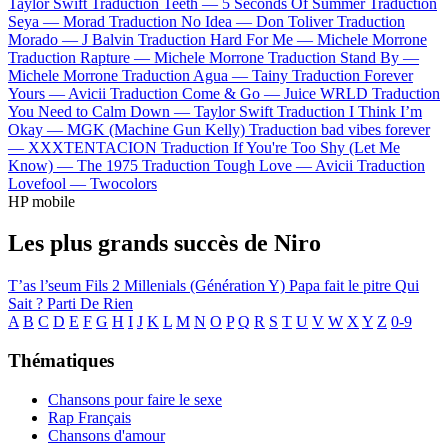
Taylor Swift
Traduction Teeth —
5 Seconds Of Summer
Traduction
Seya —
Morad
Traduction No Idea —
Don Toliver
Traduction
Morado —
J Balvin
Traduction Hard For Me —
Michele Morrone
Traduction Rapture —
Michele Morrone
Traduction Stand By —
Michele Morrone
Traduction Agua —
Tainy
Traduction Forever
Yours —
Avicii
Traduction Come & Go —
Juice WRLD
Traduction
You Need to Calm Down —
Taylor Swift
Traduction I Think I’m
Okay —
MGK (Machine Gun Kelly)
Traduction bad vibes forever
—
XXXTENTACION
Traduction If You're Too Shy (Let Me
Know) —
The 1975
Traduction Tough Love —
Avicii
Traduction
Lovefool —
Twocolors
HP mobile
Les plus grands succès de Niro
T’as l’seum
Fils 2
Millenials (Génération Y)
Papa fait le pitre
Qui
Sait ?
Parti De Rien
A
B
C
D
E
F
G
H
I
J
K
L
M
N
O
P
Q
R
S
T
U
V
W
X
Y
Z
0-9
Thématiques
Chansons pour faire le sexe
Rap Français
Chansons d'amour