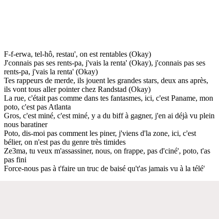
F-f-erwa, tel-hô, restau', on est rentables (Okay)
J'connais pas ses rents-pa, j'vais la renta' (Okay), j'connais pas ses
rents-pa, j'vais la renta' (Okay)
Tes rappeurs de merde, ils jouent les grandes stars, deux ans après,
ils vont tous aller pointer chez Randstad (Okay)
La rue, c'était pas comme dans tes fantasmes, ici, c'est Paname, mon
poto, c'est pas Atlanta
Gros, c'est miné, c'est miné, y a du biff à gagner, j'en ai déjà vu plein
nous baratiner
Poto, dis-moi pas comment les piner, j'viens d'la zone, ici, c'est
bélier, on n'est pas du genre très timides
Ze3ma, tu veux m'assassiner, nous, on frappe, pas d'ciné', poto, t'as
pas fini
Force-nous pas à t'faire un truc de baisé qu't'as jamais vu à la télé'