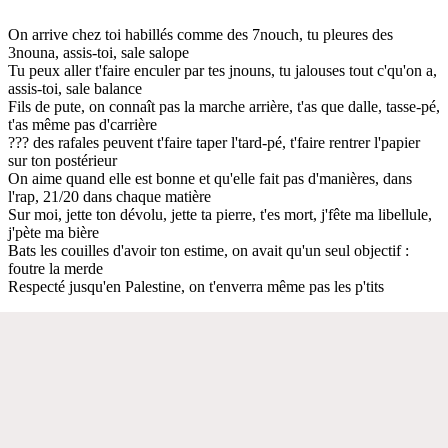
On arrive chez toi habillés comme des 7nouch, tu pleures des
3nouna, assis-toi, sale salope
Tu peux aller t'faire enculer par tes jnouns, tu jalouses tout c'qu'on a,
assis-toi, sale balance
Fils de pute, on connaît pas la marche arrière, t'as que dalle, tasse-pé,
t'as même pas d'carrière
??? des rafales peuvent t'faire taper l'tard-pé, t'faire rentrer l'papier
sur ton postérieur
On aime quand elle est bonne et qu'elle fait pas d'manières, dans
l'rap, 21/20 dans chaque matière
Sur moi, jette ton dévolu, jette ta pierre, t'es mort, j'fête ma libellule,
j'pète ma bière
Bats les couilles d'avoir ton estime, on avait qu'un seul objectif :
foutre la merde
Respecté jusqu'en Palestine, on t'enverra même pas les p'tits