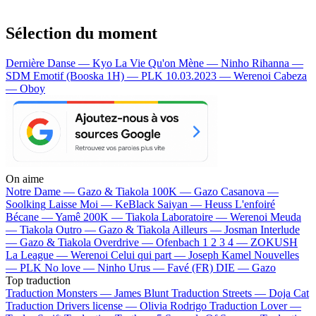
Sélection du moment
Dernière Danse — Kyo
La Vie Qu'on Mène — Ninho
Rihanna —
SDM
Emotif (Booska 1H) — PLK
10.03.2023 — Werenoi
Cabeza
— Oboy
On aime
Notre Dame —
Gazo & Tiakola
100K —
Gazo
Casanova —
Soolking
Laisse Moi —
KeBlack
Saiyan —
Heuss L'enfoiré
Bécane —
Yamê
200K —
Tiakola
Laboratoire —
Werenoi
Meuda
—
Tiakola
Outro —
Gazo & Tiakola
Ailleurs —
Josman
Interlude
—
Gazo & Tiakola
Overdrive —
Ofenbach
1 2 3 4 —
ZOKUSH
La League —
Werenoi
Celui qui part —
Joseph Kamel
Nouvelles
—
PLK
No love —
Ninho
Urus —
Favé (FR)
DIE —
Gazo
Top traduction
Traduction Monsters —
James Blunt
Traduction Streets —
Doja Cat
Traduction Drivers license —
Olivia Rodrigo
Traduction Lover —