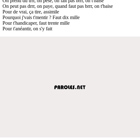
On prend du trrr, on pèse, on fait pas brrr, on t'baise
On peut pas drrr, on paye, quand faut pas brrr, on t'baise
Pour de vrai, ça tire, assimile
Pourquoi j'vais t'mentir ? Faut dix mille
Pour t'handicaper, faut trente mille
Pour t'anéantir, on s'y fait