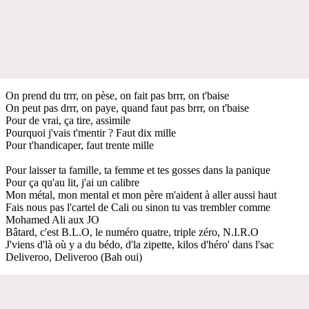
On prend du trrr, on pèse, on fait pas brrr, on t'baise
On peut pas drrr, on paye, quand faut pas brrr, on t'baise
Pour de vrai, ça tire, assimile
Pourquoi j'vais t'mentir ? Faut dix mille
Pour t'handicaper, faut trente mille
Pour laisser ta famille, ta femme et tes gosses dans la panique
Pour ça qu'au lit, j'ai un calibre
Mon métal, mon mental et mon père m'aident à aller aussi haut
Fais nous pas l'cartel de Cali ou sinon tu vas trembler comme
Mohamed Ali aux JO
Bâtard, c'est B.L.O, le numéro quatre, triple zéro, N.I.R.O
J'viens d'là où y a du bédo, d'la zipette, kilos d'héro' dans l'sac
Deliveroo, Deliveroo (Bah oui)