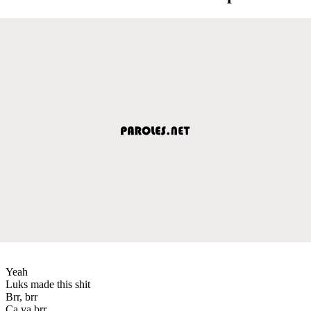
Yeah
Luks made this shit
Brr, brr
Ça va brr