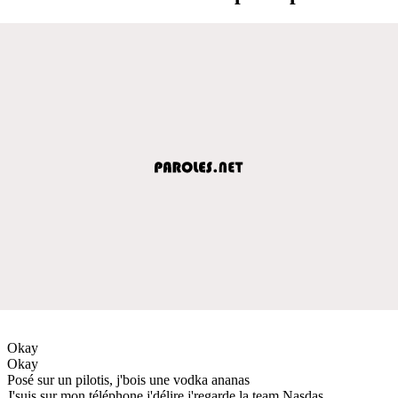
Okay
Okay
Posé sur un pilotis, j'bois une vodka ananas
J'suis sur mon téléphone j'délire j'regarde la team Nasdas