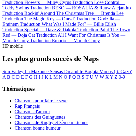
Traduction Flowers —
Miley Cyrus
Traduction Lose Control —
Teddy Swims
Traduction BESO —
ROSALÍA & Rauw Alejandro
Traduction Rockin' Around The Christmas Tree —
Brenda Lee
Traduction The Magic Key —
One-T
Traduction Godzilla —
Eminem
Traduction What Was I Made For? —
Billie Eilish
Traduction Special —
Dave & Tiakola
Traduction Paint The Town
Red —
Doja Cat
Traduction All I Want For Christmas Is You —
Mariah Carey
Traduction Emorio —
Mariah Carey
HP mobile
Les plus grands succès de Naps
Sun Valley
La Maxance
Sensas
Dreamlife
Bogota
Vamos (ft. Gazo)
A
B
C
D
E
F
G
H
I
J
K
L
M
N
O
P
Q
R
S
T
U
V
W
X
Y
Z
0-9
Thématiques
Chansons pour faire le sexe
Rap Français
Chansons d'amour
Chansons des Guinguettes
Chansons de Rugby et 3ème mi-temps
Chanson bonne humeur