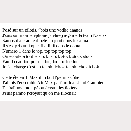
Posé sur un pilotis, j'bois une vodka ananas
J'suis sur mon téléphone j'délire j'regarde la team Nasdas
Samos il a craqué il pète un joint dans le sauna
Il s'est pris un taquet il a finit dans le coma
Numéro 1 dans le top, top top top top
On écoulera tout le stock, stock stock stock stock
Faut la caution pour la loc, loc loc loc loc
Je l'ai chargé c'est un tchok, tchok tchok tchok tchok
Cette été en T-Max il m'faut l'permis côtier
J'ai mis l'ensemble Air Max parfum Jean-Paul Gauthier
Et j'rallume mon pétou devant les îlotiers
J'suis parano j'croyait qu'on me filochait