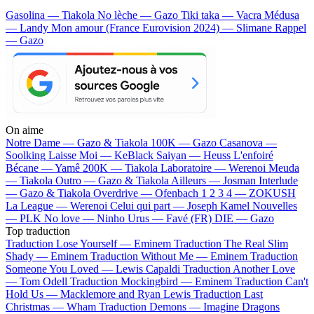
Gasolina — Tiakola
No lèche — Gazo
Tiki taka — Vacra
Médusa
— Landy
Mon amour (France Eurovision 2024) — Slimane
Rappel
— Gazo
On aime
Notre Dame —
Gazo & Tiakola
100K —
Gazo
Casanova —
Soolking
Laisse Moi —
KeBlack
Saiyan —
Heuss L'enfoiré
Bécane —
Yamê
200K —
Tiakola
Laboratoire —
Werenoi
Meuda
—
Tiakola
Outro —
Gazo & Tiakola
Ailleurs —
Josman
Interlude
—
Gazo & Tiakola
Overdrive —
Ofenbach
1 2 3 4 —
ZOKUSH
La League —
Werenoi
Celui qui part —
Joseph Kamel
Nouvelles
—
PLK
No love —
Ninho
Urus —
Favé (FR)
DIE —
Gazo
Top traduction
Traduction Lose Yourself —
Eminem
Traduction The Real Slim
Shady —
Eminem
Traduction Without Me —
Eminem
Traduction
Someone You Loved —
Lewis Capaldi
Traduction Another Love
—
Tom Odell
Traduction Mockingbird —
Eminem
Traduction Can't
Hold Us —
Macklemore and Ryan Lewis
Traduction Last
Christmas —
Wham
Traduction Demons —
Imagine Dragons