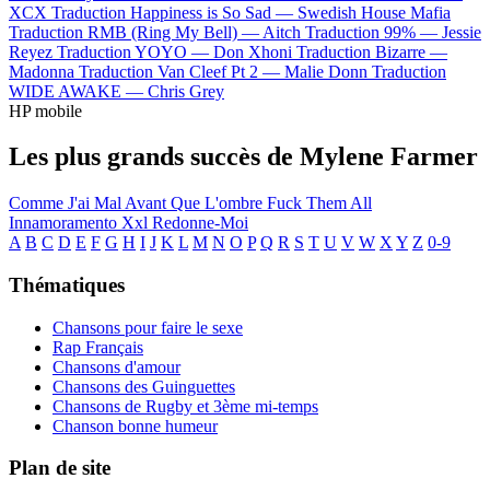
XCX
Traduction Happiness is So Sad —
Swedish House Mafia
Traduction RMB (Ring My Bell) —
Aitch
Traduction 99% —
Jessie
Reyez
Traduction YOYO —
Don Xhoni
Traduction Bizarre —
Madonna
Traduction Van Cleef Pt 2 —
Malie Donn
Traduction
WIDE AWAKE —
Chris Grey
HP mobile
Les plus grands succès de Mylene Farmer
Comme J'ai Mal
Avant Que L'ombre
Fuck Them All
Innamoramento
Xxl
Redonne-Moi
A
B
C
D
E
F
G
H
I
J
K
L
M
N
O
P
Q
R
S
T
U
V
W
X
Y
Z
0-9
Thématiques
Chansons pour faire le sexe
Rap Français
Chansons d'amour
Chansons des Guinguettes
Chansons de Rugby et 3ème mi-temps
Chanson bonne humeur
Plan de site