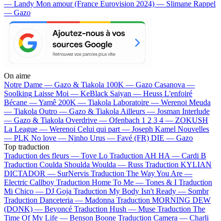
— Landy
Mon amour (France Eurovision 2024) — Slimane
Rappel
— Gazo
On aime
Notre Dame —
Gazo & Tiakola
100K —
Gazo
Casanova —
Soolking
Laisse Moi —
KeBlack
Saiyan —
Heuss L'enfoiré
Bécane —
Yamê
200K —
Tiakola
Laboratoire —
Werenoi
Meuda
—
Tiakola
Outro —
Gazo & Tiakola
Ailleurs —
Josman
Interlude
—
Gazo & Tiakola
Overdrive —
Ofenbach
1 2 3 4 —
ZOKUSH
La League —
Werenoi
Celui qui part —
Joseph Kamel
Nouvelles
—
PLK
No love —
Ninho
Urus —
Favé (FR)
DIE —
Gazo
Top traduction
Traduction des fleurs —
Tove Lo
Traduction AH HA —
Cardi B
Traduction Coulda Shoulda Woulda —
Russ
Traduction KYLIAN
DICTADOR —
SurNervis
Traduction The Way You Are —
Electric Callboy
Traduction Home To Me —
Tones & I
Traduction
Mi Chico —
DJ Goja
Traduction My Body Isn't Ready —
Sombr
Traduction Danceteria —
Madonna
Traduction MORNING DEW
(DONK) —
Beyoncé
Traduction Hush —
Muse
Traduction The
Time Of My Life —
Benson Boone
Traduction Camera —
Charli