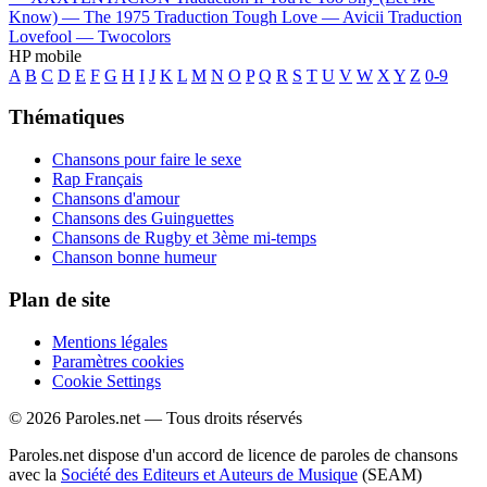
Know) —
The 1975
Traduction Tough Love —
Avicii
Traduction
Lovefool —
Twocolors
HP mobile
A
B
C
D
E
F
G
H
I
J
K
L
M
N
O
P
Q
R
S
T
U
V
W
X
Y
Z
0-9
Thématiques
Chansons pour faire le sexe
Rap Français
Chansons d'amour
Chansons des Guinguettes
Chansons de Rugby et 3ème mi-temps
Chanson bonne humeur
Plan de site
Mentions légales
Paramètres cookies
Cookie Settings
© 2026 Paroles.net — Tous droits réservés
Paroles.net dispose d'un accord de licence de paroles de chansons
avec la
Société des Editeurs et Auteurs de Musique
(SEAM)