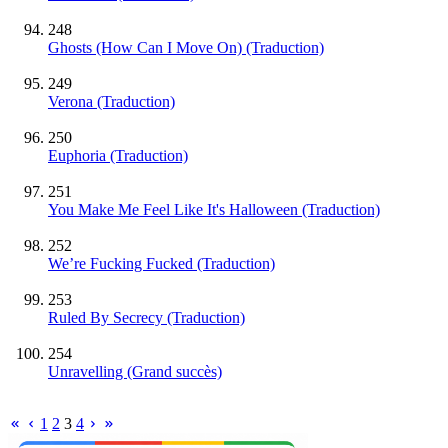
248
Ghosts (How Can I Move On) (Traduction)
249
Verona (Traduction)
250
Euphoria (Traduction)
251
You Make Me Feel Like It's Halloween (Traduction)
252
We’re Fucking Fucked (Traduction)
253
Ruled By Secrecy (Traduction)
254
Unravelling
(Grand succès)
1
2
3
4