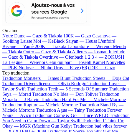
On aime
Notre Dame —
Gazo & Tiakola
100K —
Gazo
Casanova —
Soolking
Laisse Moi —
KeBlack
Saiyan —
Heuss L'enfoiré
Bécane —
Yamê
200K —
Tiakola
Laboratoire —
Werenoi
Meuda
—
Tiakola
Outro —
Gazo & Tiakola
Ailleurs —
Josman
Interlude
—
Gazo & Tiakola
Overdrive —
Ofenbach
1 2 3 4 —
ZOKUSH
La League —
Werenoi
Celui qui part —
Joseph Kamel
Nouvelles
—
PLK
No love —
Ninho
Urus —
Favé (FR)
DIE —
Gazo
Top traduction
Traduction Monsters —
James Blunt
Traduction Streets —
Doja Cat
Traduction Drivers license —
Olivia Rodrigo
Traduction Lover —
Taylor Swift
Traduction Teeth —
5 Seconds Of Summer
Traduction
Seya —
Morad
Traduction No Idea —
Don Toliver
Traduction
Morado —
J Balvin
Traduction Hard For Me —
Michele Morrone
Traduction Rapture —
Michele Morrone
Traduction Stand By —
Michele Morrone
Traduction Agua —
Tainy
Traduction Forever
Yours —
Avicii
Traduction Come & Go —
Juice WRLD
Traduction
You Need to Calm Down —
Taylor Swift
Traduction I Think I’m
Okay —
MGK (Machine Gun Kelly)
Traduction bad vibes forever
—
XXXTENTACION
Traduction If You're Too Shy (Let Me