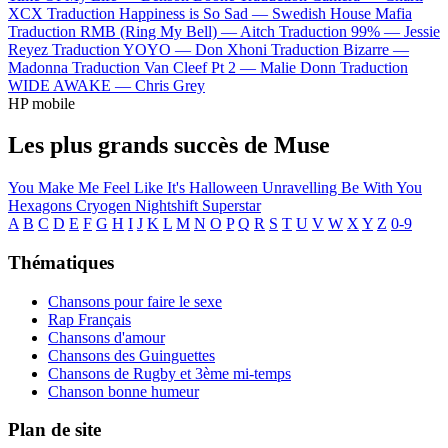
XCX
Traduction Happiness is So Sad —
Swedish House Mafia
Traduction RMB (Ring My Bell) —
Aitch
Traduction 99% —
Jessie
Reyez
Traduction YOYO —
Don Xhoni
Traduction Bizarre —
Madonna
Traduction Van Cleef Pt 2 —
Malie Donn
Traduction
WIDE AWAKE —
Chris Grey
HP mobile
Les plus grands succès de Muse
You Make Me Feel Like It's Halloween
Unravelling
Be With You
Hexagons
Cryogen
Nightshift Superstar
A
B
C
D
E
F
G
H
I
J
K
L
M
N
O
P
Q
R
S
T
U
V
W
X
Y
Z
0-9
Thématiques
Chansons pour faire le sexe
Rap Français
Chansons d'amour
Chansons des Guinguettes
Chansons de Rugby et 3ème mi-temps
Chanson bonne humeur
Plan de site