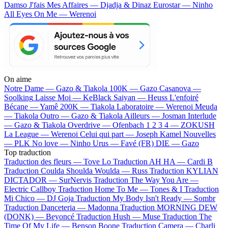
Damso
J'fais Mes Affaires — Djadja & Dinaz
Eurostar — Ninho
All Eyes On Me — Werenoi
On aime
Notre Dame —
Gazo & Tiakola
100K —
Gazo
Casanova —
Soolking
Laisse Moi —
KeBlack
Saiyan —
Heuss L'enfoiré
Bécane —
Yamê
200K —
Tiakola
Laboratoire —
Werenoi
Meuda
—
Tiakola
Outro —
Gazo & Tiakola
Ailleurs —
Josman
Interlude
—
Gazo & Tiakola
Overdrive —
Ofenbach
1 2 3 4 —
ZOKUSH
La League —
Werenoi
Celui qui part —
Joseph Kamel
Nouvelles
—
PLK
No love —
Ninho
Urus —
Favé (FR)
DIE —
Gazo
Top traduction
Traduction des fleurs —
Tove Lo
Traduction AH HA —
Cardi B
Traduction Coulda Shoulda Woulda —
Russ
Traduction KYLIAN
DICTADOR —
SurNervis
Traduction The Way You Are —
Electric Callboy
Traduction Home To Me —
Tones & I
Traduction
Mi Chico —
DJ Goja
Traduction My Body Isn't Ready —
Sombr
Traduction Danceteria —
Madonna
Traduction MORNING DEW
(DONK) —
Beyoncé
Traduction Hush —
Muse
Traduction The
Time Of My Life —
Benson Boone
Traduction Camera —
Charli