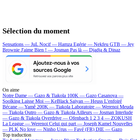
Sélection du moment
Sensations — JuL
Nocif — Hamza
Egérie — Nekfeu
GTB — Jey
Brownie
J'aime Bien ! — Josman
Pas là — Djadja & Dinaz
On aime
Notre Dame —
Gazo & Tiakola
100K —
Gazo
Casanova —
Soolking
Laisse Moi —
KeBlack
Saiyan —
Heuss L'enfoiré
Bécane —
Yamê
200K —
Tiakola
Laboratoire —
Werenoi
Meuda
—
Tiakola
Outro —
Gazo & Tiakola
Ailleurs —
Josman
Interlude
—
Gazo & Tiakola
Overdrive —
Ofenbach
1 2 3 4 —
ZOKUSH
La League —
Werenoi
Celui qui part —
Joseph Kamel
Nouvelles
—
PLK
No love —
Ninho
Urus —
Favé (FR)
DIE —
Gazo
Top traduction