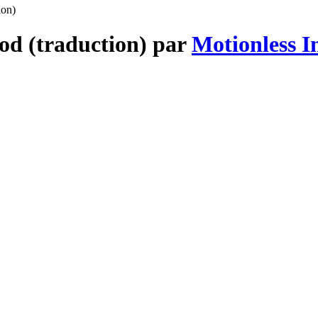
ion)
God (traduction) par
Motionless I