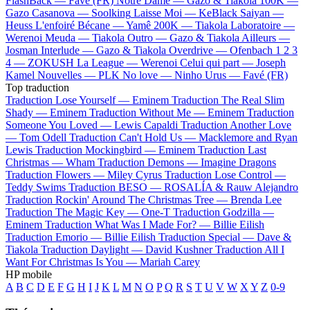
FlashBack —
Favé (FR)
Notre Dame —
Gazo & Tiakola
100K —
Gazo
Casanova —
Soolking
Laisse Moi —
KeBlack
Saiyan —
Heuss L'enfoiré
Bécane —
Yamê
200K —
Tiakola
Laboratoire —
Werenoi
Meuda —
Tiakola
Outro —
Gazo & Tiakola
Ailleurs —
Josman
Interlude —
Gazo & Tiakola
Overdrive —
Ofenbach
1 2 3
4 —
ZOKUSH
La League —
Werenoi
Celui qui part —
Joseph
Kamel
Nouvelles —
PLK
No love —
Ninho
Urus —
Favé (FR)
Top traduction
Traduction Lose Yourself —
Eminem
Traduction The Real Slim
Shady —
Eminem
Traduction Without Me —
Eminem
Traduction
Someone You Loved —
Lewis Capaldi
Traduction Another Love
—
Tom Odell
Traduction Can't Hold Us —
Macklemore and Ryan
Lewis
Traduction Mockingbird —
Eminem
Traduction Last
Christmas —
Wham
Traduction Demons —
Imagine Dragons
Traduction Flowers —
Miley Cyrus
Traduction Lose Control —
Teddy Swims
Traduction BESO —
ROSALÍA & Rauw Alejandro
Traduction Rockin' Around The Christmas Tree —
Brenda Lee
Traduction The Magic Key —
One-T
Traduction Godzilla —
Eminem
Traduction What Was I Made For? —
Billie Eilish
Traduction Emorio —
Billie Eilish
Traduction Special —
Dave &
Tiakola
Traduction Daylight —
David Kushner
Traduction All I
Want For Christmas Is You —
Mariah Carey
HP mobile
A
B
C
D
E
F
G
H
I
J
K
L
M
N
O
P
Q
R
S
T
U
V
W
X
Y
Z
0-9