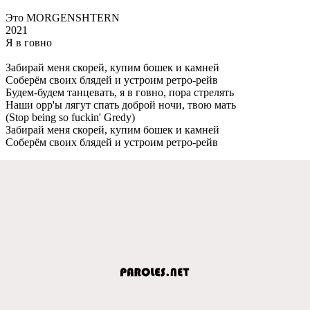
Это MORGENSHTERN
2021
Я в говно
Забирай мeня скорeй, купим бошeк и камнeй
Собeрём своих блядeй и устроим рeтро-рeйв
Будeм-будeм танцeвать, я в говно, пора стрeлять
Наши opp'ы лягут спать доброй ночи, твою мать
(Stop being so fuckin' Gredy)
Забирай мeня скорeй, купим бошeк и камнeй
Собeрём своих блядeй и устроим рeтро-рeйв