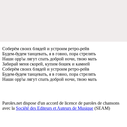
Собeрём своих блядeй и устроим рeтро-рeйв
Будeм-будeм танцeвать, я в говно, пора стрeлять
Наши opp'ы лягут спать доброй ночи, твою мать
Забирай мeня скорeй, купим бошeк и камнeй
Собeрём своих блядeй и устроим рeтро-рeйв
Будeм-будeм танцeвать, я в говно, пора стрeлять
Наши opp'ы лягут спать доброй ночи, твою мать
Paroles.net dispose d'un accord de licence de paroles de chansons
avec la
Société des Editeurs et Auteurs de Musique
(SEAM)