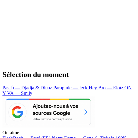
Sélection du moment
Pas là — Djadja & Dinaz
Parapluie — Jeck
Hey Bro — Eloïz
ON
Y VA — Smily
On aime