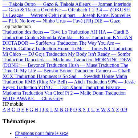
—
Tiakola
Outro —
Gazo & Tiakola
Ailleurs —
Josman
Interlude
—
Gazo & Tiakola
Overdrive —
Ofenbach
1 2 3 4 —
ZOKUSH
La League —
Werenoi
Celui qui part —
Joseph Kamel
Nouvelles
—
PLK
No love —
Ninho
Urus —
Favé (FR)
DIE —
Gazo
Top traduction
Traduction des fleurs —
Tove Lo
Traduction AH HA —
Cardi B
Traduction Coulda Shoulda Woulda —
Russ
Traduction KYLIAN
DICTADOR —
SurNervis
Traduction The Way You Are —
Electric Callboy
Traduction Home To Me —
Tones & I
Traduction
Mi Chico —
DJ Goja
Traduction My Body Isn't Ready —
Sombr
Traduction Danceteria —
Madonna
Traduction MORNING DEW
(DONK) —
Beyoncé
Traduction Hush —
Muse
Traduction The
Time Of My Life —
Benson Boone
Traduction Camera —
Charli
XCX
Traduction Happiness is So Sad —
Swedish House Mafia
Traduction RMB (Ring My Bell) —
Aitch
Traduction 99% —
Jessie
Reyez
Traduction YOYO —
Don Xhoni
Traduction Bizarre —
Madonna
Traduction Van Cleef Pt 2 —
Malie Donn
Traduction
WIDE AWAKE —
Chris Grey
HP mobile
A
B
C
D
E
F
G
H
I
J
K
L
M
N
O
P
Q
R
S
T
U
V
W
X
Y
Z
0-9
Thématiques
Chansons pour faire le sexe