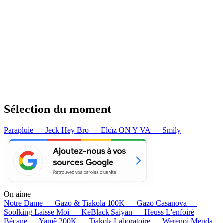
Sélection du moment
Parapluie — Jeck
Hey Bro — Eloïz
ON Y VA — Smily
On aime
Notre Dame —
Gazo & Tiakola
100K —
Gazo
Casanova —
Soolking
Laisse Moi —
KeBlack
Saiyan —
Heuss L'enfoiré
Bécane —
Yamê
200K —
Tiakola
Laboratoire —
Werenoi
Meuda