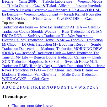
Bécane —
Yamê
200K —
Tiakola
Laboratoire —
Werenoi
Meuda
—
Tiakola
Outro —
Gazo & Tiakola
Ailleurs —
Josman
Interlude
—
Gazo & Tiakola
Overdrive —
Ofenbach
1 2 3 4 —
ZOKUSH
La League —
Werenoi
Celui qui part —
Joseph Kamel
Nouvelles
—
PLK
No love —
Ninho
Urus —
Favé (FR)
DIE —
Gazo
Top traduction
Traduction des fleurs —
Tove Lo
Traduction AH HA —
Cardi B
Traduction Coulda Shoulda Woulda —
Russ
Traduction KYLIAN
DICTADOR —
SurNervis
Traduction The Way You Are —
Electric Callboy
Traduction Home To Me —
Tones & I
Traduction
Mi Chico —
DJ Goja
Traduction My Body Isn't Ready —
Sombr
Traduction Danceteria —
Madonna
Traduction MORNING DEW
(DONK) —
Beyoncé
Traduction Hush —
Muse
Traduction The
Time Of My Life —
Benson Boone
Traduction Camera —
Charli
XCX
Traduction Happiness is So Sad —
Swedish House Mafia
Traduction RMB (Ring My Bell) —
Aitch
Traduction 99% —
Jessie
Reyez
Traduction YOYO —
Don Xhoni
Traduction Bizarre —
Madonna
Traduction Van Cleef Pt 2 —
Malie Donn
Traduction
WIDE AWAKE —
Chris Grey
HP mobile
A
B
C
D
E
F
G
H
I
J
K
L
M
N
O
P
Q
R
S
T
U
V
W
X
Y
Z
0-9
Thématiques
Chansons pour faire le sexe