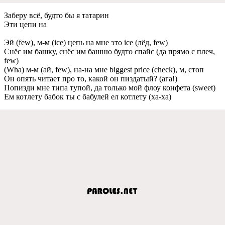
Заберу всё, будто бы я татарин
Эти цепи на
Эй (few), м-м (ice) цепь на мне это ice (лёд, few)
Снёс им башку, снёс им башню будто спайс (да прямо с плеч,
few)
(Wha) м-м (ай, few), на-на мне biggest price (check), м, стоп
Он опять читает про то, какой он пиздатый? (ага!)
Попизди мне типа тупой, да только мой флоу конфета (sweet)
Ем котлету бабок ты с бабулей ел котлету (ха-ха)