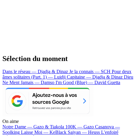
Sélection du moment
Dans le réseau — Djadja & Dinaz
Je la connais — SCH
Pour deux
âmes solitaires (Part. 1) — Luidji
Capitaine — Djadja & Dinaz
Dieu
Ne Ment Jamais — Damso
I'm Good (Blue) — David Guetta
On aime
Notre Dame —
Gazo & Tiakola
100K —
Gazo
Casanova —
Soolking
Laisse Moi —
KeBlack
Saiyan —
Heuss L'enfoiré