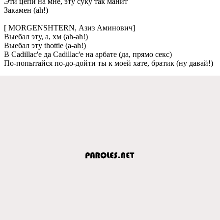
Эти цепи на мне, эту суку так манит
Закамен (ah!)
[ MORGENSHTERN, Азиз Аминович]
Выебал эту, а, хм (ah-ah!)
Выебал эту thottie (a-ah!)
В Cadillac'е да Cadillac'е на арбате (да, прямо секс)
По-попытайся по-до-дойти ты к моей хате, братик (ну давай!)