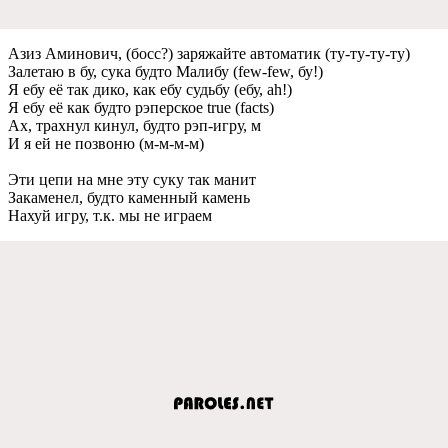
Азиз Аминович, (босс?) заряжайте автоматик (ту-ту-ту-ту)
Залетаю в бу, сука будто Малибу (few-few, бу!)
Я ебу её так дико, как ебу судьбу (ебу, ah!)
Я ебу её как будто рэперское true (facts)
Ах, трахнул кинул, будто рэп-игру, м
И я ей не позвоню (м-м-м-м)
Эти цепи на мне эту суку так манит
Закаменел, будто каменный камень
Нахуй игру, т.к. мы не играем